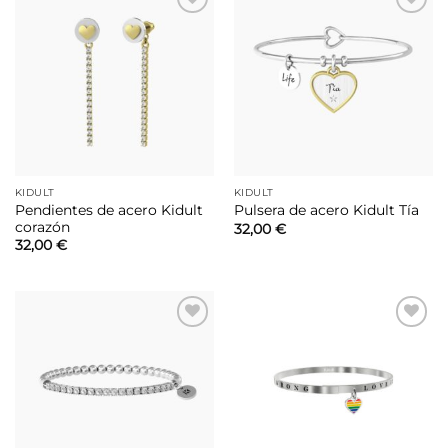
Añadir
Añadir
a la
a la
lista de
lista de
deseos
deseos
KIDULT
KIDULT
Pendientes de acero Kidult
Pulsera de acero Kidult Tía
corazón
32,00
€
32,00
€
Añadir
Añadir
a la
a la
lista de
lista de
deseos
deseos