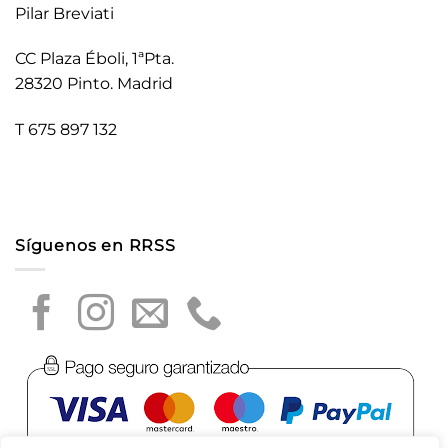
Pilar Breviati
CC Plaza Éboli, 1ªPta.
28320 Pinto. Madrid
T 675 897 132
Síguenos en RRSS