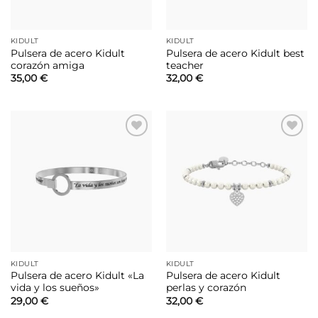
KIDULT
KIDULT
Pulsera de acero Kidult
Pulsera de acero Kidult best
corazón amiga
teacher
35,00
€
32,00
€
Añadir
Añadir
a la
a la
lista de
lista de
deseos
deseos
KIDULT
KIDULT
Pulsera de acero Kidult «La
Pulsera de acero Kidult
vida y los sueños»
perlas y corazón
29,00
€
32,00
€