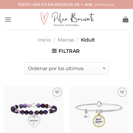
Saltar
ENVÍO GRATIS EN PEDIDOS DE + 40€.
(Península)
al
contenido
Inicio
/
Marcas
/
Kidult
FILTRAR
Añadir
Añadir
a la
a la
lista de
lista de
deseos
deseos