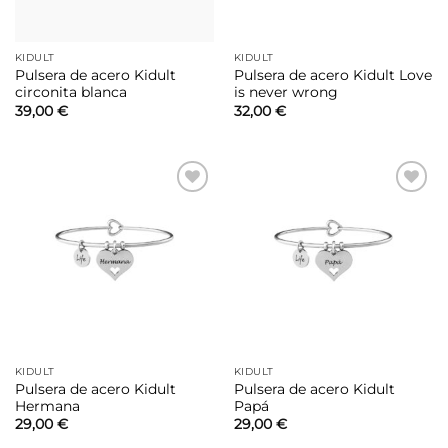
KIDULT
KIDULT
Pulsera de acero Kidult
Pulsera de acero Kidult Love
circonita blanca
is never wrong
39,00
€
32,00
€
Añadir
Añadir
a la
a la
lista de
lista de
deseos
deseos
KIDULT
KIDULT
Pulsera de acero Kidult
Pulsera de acero Kidult
Hermana
Papá
29,00
€
29,00
€