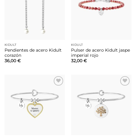
lista de
lista de
deseos
deseos
KIDULT
KIDULT
Pendientes de acero Kidult
Pulser de acero Kidult jaspe
corazón
imperial rojo
36,00
€
32,00
€
Añadir
Añadir
a la
a la
lista de
lista de
deseos
deseos