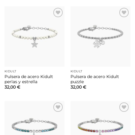
Añadir
Añadir
a la
a la
lista de
lista de
deseos
deseos
KIDULT
KIDULT
Pulsera de acero Kidult
Pulsera de acero Kidult
perlas y estrella
puzzle
32,00
€
32,00
€
Añadir
Añadir
a la
a la
lista de
lista de
deseos
deseos