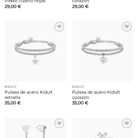
trébol cuatro hojas
corazón
29,00
€
29,00
€
Añadir
Añadir
a la
a la
lista de
lista de
deseos
deseos
KIDULT
KIDULT
Pulsea de acero Kidult
Pulsea de acero Kidult
estrella
corazón
35,00
€
35,00
€
Añadir
Añadir
a la
a la