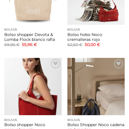
BOLSOS
BOLSOS
Bolso shopper Devota &
Bolso hobo Noco
Lomba Flock blanco rafia
cremalleras rojo
El
El
El
El
69,95
€
55,96
€
62,50
€
50,00
€
precio
precio
precio
precio
original
actual
original
actual
era:
es:
era:
es:
69,95 €.
55,96 €.
62,50 €.
50,00 €.
Añadir
Añadir
a la
a la
lista de
lista de
deseos
deseos
BOLSOS
BOLSOS
Bolso shopper Noco
Bolso Shopper Noco cadena