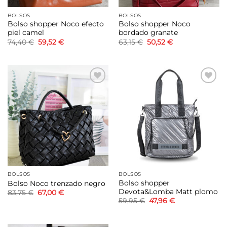
BOLSOS
BOLSOS
Bolso shopper Noco efecto
Bolso shopper Noco
piel camel
bordado granate
El
El
El
El
74,40
€
59,52
€
63,15
€
50,52
€
precio
precio
precio
precio
original
actual
original
actual
era:
es:
era:
es:
74,40 €.
59,52 €.
63,15 €.
50,52 €.
Añadir
Añadir
a la
a la
lista de
lista de
deseos
deseos
BOLSOS
BOLSOS
Bolso shopper
Bolso Noco trenzado negro
Devota&Lomba Matt plomo
El
El
83,75
€
67,00
€
precio
precio
El
El
59,95
€
47,96
€
original
actual
precio
precio
era:
es:
original
actual
83,75 €.
67,00 €.
era:
es:
59,95 €.
47,96 €.