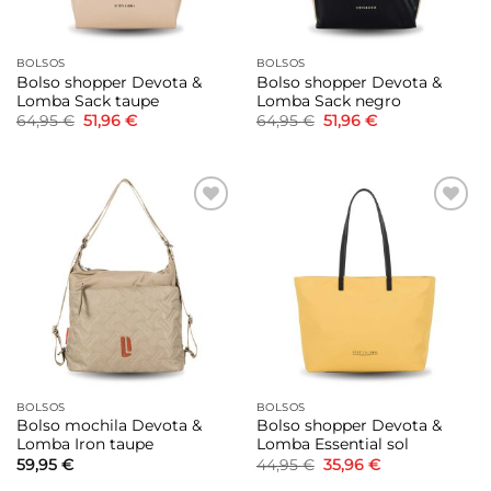
BOLSOS
BOLSOS
Bolso shopper Devota &
Bolso shopper Devota &
Lomba Sack taupe
Lomba Sack negro
El
El
El
El
64,95
€
51,96
€
64,95
€
51,96
€
precio
precio
precio
precio
original
actual
original
actual
era:
es:
era:
es:
64,95 €.
51,96 €.
64,95 €.
51,96 €.
Añadir
Añadir
a la
a la
lista de
lista de
deseos
deseos
BOLSOS
BOLSOS
Bolso mochila Devota &
Bolso shopper Devota &
Lomba Iron taupe
Lomba Essential sol
El
El
59,95
€
44,95
€
35,96
€
precio
precio