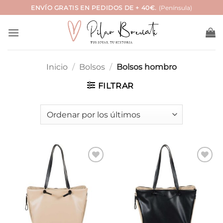
Saltar
ENVÍO GRATIS EN PEDIDOS DE + 40€.
(Península)
al
contenido
Inicio
/
Bolsos
/
Bolsos hombro
FILTRAR
Añadir
Añadir
a la
a la
lista de
lista de
deseos
deseos