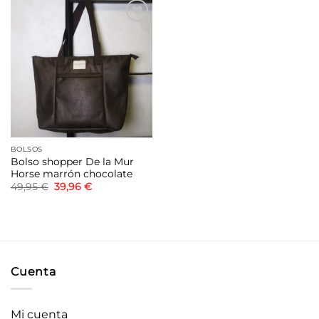
Añadir
a la
lista de
deseos
BOLSOS
Bolso shopper De la Mur
Horse marrón chocolate
El
El
49,95
€
39,96
€
precio
precio
original
actual
era:
es:
49,95 €.
39,96 €.
Cuenta
Mi cuenta