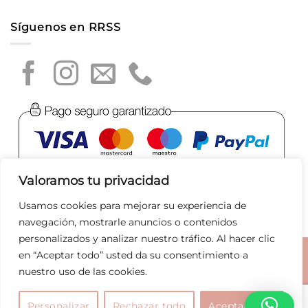
Síguenos en RRSS
Valoramos tu privacidad
Usamos cookies para mejorar su experiencia de
navegación, mostrarle anuncios o contenidos
personalizados y analizar nuestro tráfico. Al hacer clic
en “Aceptar todo” usted da su consentimiento a
Aviso legal
|
Política de privacidad
|
Política de Cookies
|
nuestro uso de las cookies.
Condiciones de compra
|
Tratamiento de datos
|
Joyas
Bolsos
Marcas
Rebajas
Personalizar
Rechazar todo
Aceptar todo