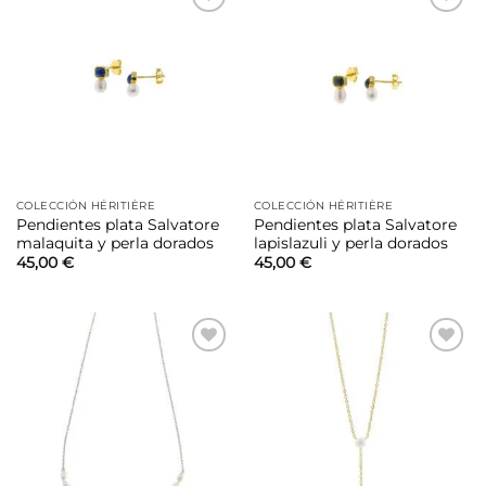
Añadir
Añadir
a la
a la
lista de
lista de
deseos
deseos
COLECCIÓN HÉRITIÈRE
COLECCIÓN HÉRITIÈRE
Pendientes plata Salvatore
Pendientes plata Salvatore
malaquita y perla dorados
lapislazuli y perla dorados
45,00
€
45,00
€
Añadir
Añadir
a la
a la
lista de
lista de
deseos
deseos