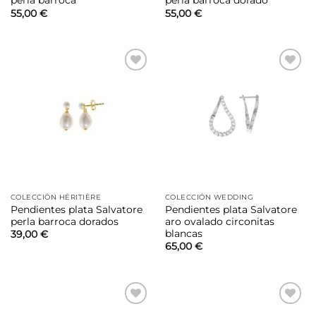
perla barroca
perla barroca dorado
55,00
€
55,00
€
Añadir
Añadir
a la
a la
lista de
lista de
deseos
deseos
COLECCIÓN HÉRITIÈRE
COLECCIÓN WEDDING
Pendientes plata Salvatore
Pendientes plata Salvatore
perla barroca dorados
aro ovalado circonitas
blancas
39,00
€
65,00
€
Añadir
Añadir