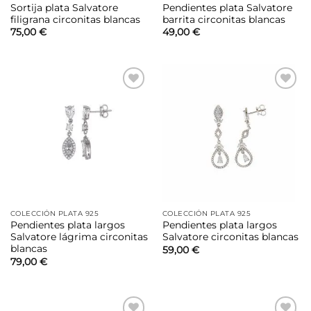
Sortija plata Salvatore
Pendientes plata Salvatore
filigrana circonitas blancas
barrita circonitas blancas
75,00
€
49,00
€
Añadir
Añadir
a la
a la
lista de
lista de
deseos
deseos
COLECCIÓN PLATA 925
COLECCIÓN PLATA 925
Pendientes plata largos
Pendientes plata largos
Salvatore lágrima circonitas
Salvatore circonitas blancas
blancas
59,00
€
79,00
€