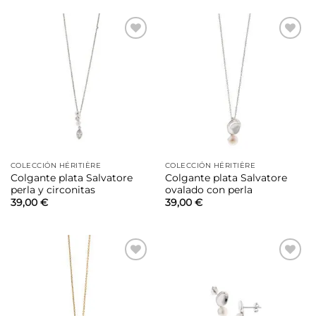
Añadir
Añadir
a la
a la
lista de
lista de
deseos
deseos
COLECCIÓN HÉRITIÈRE
COLECCIÓN HÉRITIÈRE
Colgante plata Salvatore
Colgante plata Salvatore
perla y circonitas
ovalado con perla
39,00
€
39,00
€
Añadir
Añadir
a la
a la
lista de
lista de
deseos
deseos