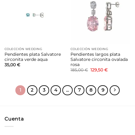
a la
a la
lista de
lista de
deseos
deseos
COLECCIÓN WEDDING
COLECCIÓN WEDDING
Pendientes plata Salvatore
Pendientes largos plata
circonita verde aqua
Salvatore circonita ovalada
rosa
35,00
€
El
El
185,00
€
129,50
€
precio
precio
original
actual
era:
es:
185,00 €.
129,50 €.
1
2
3
4
…
7
8
9
Cuenta