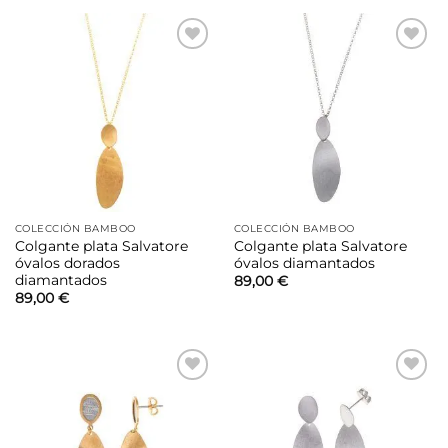
Añadir
Añadir
a la
a la
lista de
lista de
deseos
deseos
COLECCIÓN BAMBOO
COLECCIÓN BAMBOO
Colgante plata Salvatore
Colgante plata Salvatore
óvalos dorados
óvalos diamantados
diamantados
89,00
€
89,00
€
Añadir
Añadir
a la
a la
lista de
lista de
deseos
deseos