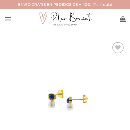
Saltar
ENVÍO GRATIS EN PEDIDOS DE + 40€.
(Península)
al
contenido
Añadir
a la
lista
de
deseos