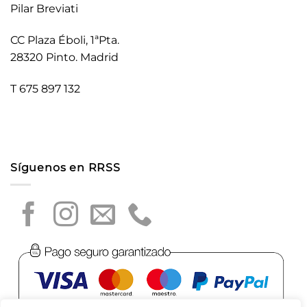
Pilar Breviati
CC Plaza Éboli, 1ªPta.
28320 Pinto. Madrid
T 675 897 132
Síguenos en RRSS