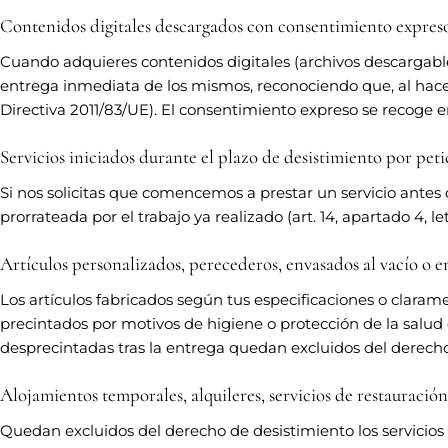
Contenidos digitales descargados con consentimiento expreso
Cuando adquieres contenidos digitales (archivos descargables
entrega inmediata de los mismos, reconociendo que, al hacerlo,
Directiva 2011/83/UE). El consentimiento expreso se recoge 
Servicios iniciados durante el plazo de desistimiento por peti
Si nos solicitas que comencemos a prestar un servicio antes
prorrateada por el trabajo ya realizado (art. 14, apartado 4, le
Artículos personalizados, perecederos, envasados al vacío o
Los artículos fabricados según tus especificaciones o clara
precintados por motivos de higiene o protección de la salud 
desprecintadas tras la entrega quedan excluidos del derecho de d
Alojamientos temporales, alquileres, servicios de restauración
Quedan excluidos del derecho de desistimiento los servicios