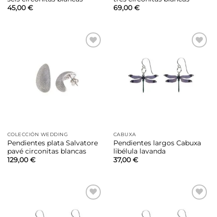
45,00
€
69,00
€
Añadir
Añadir
a la
a la
lista de
lista de
deseos
deseos
COLECCIÓN WEDDING
CABUXA
Pendientes plata Salvatore
Pendientes largos Cabuxa
pavé circonitas blancas
libélula lavanda
129,00
€
37,00
€
Añadir
Añadir
a la
a la