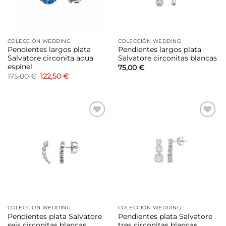
COLECCIÓN WEDDING
COLECCIÓN WEDDING
Pendientes largos plata
Pendientes largos plata
Salvatore circonita aqua
Salvatore circonitas blancas
espinel
75,00
€
El
El
175,00
€
122,50
€
precio
precio
original
actual
era:
es:
175,00 €.
122,50 €.
Añadir
Añadir
a la
a la
lista de
lista de
deseos
deseos
COLECCIÓN WEDDING
COLECCIÓN WEDDING
Pendientes plata Salvatore
Pendientes plata Salvatore
seis circonitas blancas
tres circonitas blancas