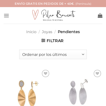
Saltar
ENVÍO GRATIS EN PEDIDOS DE + 40€.
(Península)
al
contenido
Inicio
/
Joyas
/
Pendientes
FILTRAR
Añadir
Añadir
a la
a la
lista de
lista de
deseos
deseos