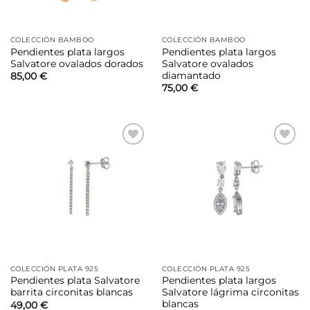
COLECCIÓN BAMBOO
COLECCIÓN BAMBOO
Pendientes plata largos
Pendientes plata largos
Salvatore ovalados dorados
Salvatore ovalados
diamantado
85,00
€
75,00
€
Añadir
Añadir
a la
a la
lista de
lista de
deseos
deseos
COLECCIÓN PLATA 925
COLECCIÓN PLATA 925
Pendientes plata Salvatore
Pendientes plata largos
barrita circonitas blancas
Salvatore lágrima circonitas
blancas
49,00
€