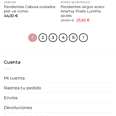
CABUXA
ACERO QUIRÚRGICO
Pendientes Cabuxa ovalados
Pendientes largos acero
piel «al corte»
Anartxy Pixels Lunitha
azules
44,00
€
El
El
29,90
€
23,92
€
precio
precio
original
actual
era:
es:
29,90 €.
23,92 €.
1
2
3
4
5
Cuenta
Mi cuenta
Rastrea tu pedido
Envíos
Devoluciones