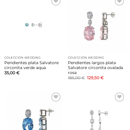
Añadir
Añadir
a la
a la
lista de
lista de
deseos
deseos
COLECCIÓN WEDDING
COLECCIÓN WEDDING
Pendientes plata Salvatore
Pendientes largos plata
circonita verde aqua
Salvatore circonita ovalada
rosa
35,00
€
El
El
185,00
€
129,50
€
precio
precio
original
actual
era:
es:
185,00 €.
129,50 €.
Añadir
Añadir
a la
a la
lista de
lista de
deseos
deseos