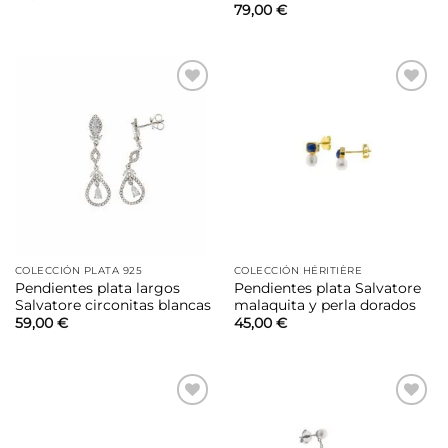
79,00
€
Añadir
Añadir
a la
a la
lista de
lista de
deseos
deseos
COLECCIÓN PLATA 925
COLECCIÓN HÉRITIÈRE
Pendientes plata largos
Pendientes plata Salvatore
Salvatore circonitas blancas
malaquita y perla dorados
59,00
€
45,00
€
Añadir
Añadir
a la
a la
lista de
lista de