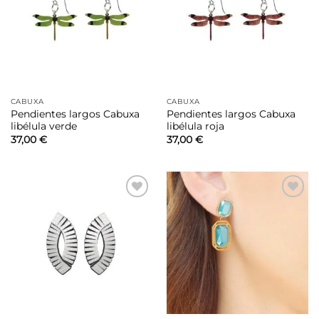
lista de
lista de
deseos
deseos
CABUXA
CABUXA
Pendientes largos Cabuxa
Pendientes largos Cabuxa
libélula verde
libélula roja
37,00
€
37,00
€
Añadir
Añadir
a la
a la
lista de
lista de
deseos
deseos