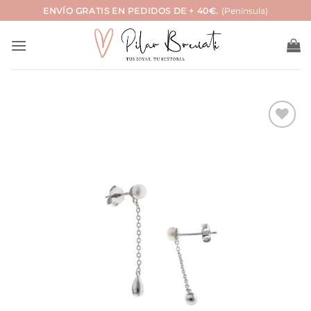
Saltar
ENVÍO GRATIS EN PEDIDOS DE + 40€.
(Península)
al
contenido
Añadir
a la
lista
de
deseos