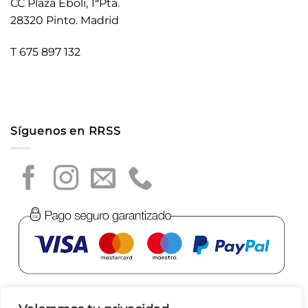
CC Plaza Éboli, 1ªPta.
28320 Pinto. Madrid
T 675 897 132
Síguenos en RRSS