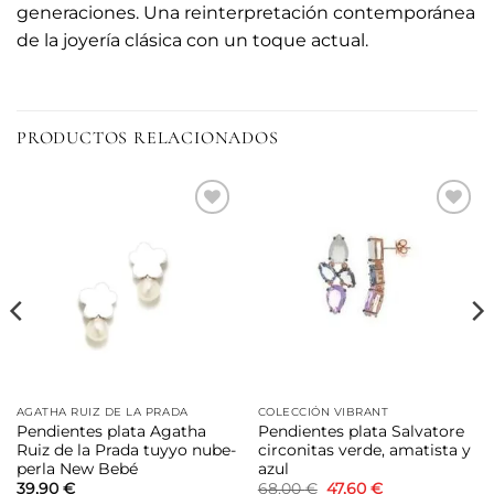
generaciones. Una reinterpretación contemporánea
de la joyería clásica con un toque actual.
PRODUCTOS RELACIONADOS
Añadir
Añadir
a la
a la
lista de
lista de
deseos
deseos
AGATHA RUIZ DE LA PRADA
COLECCIÓN VIBRANT
Pendientes plata Agatha
Pendientes plata Salvatore
Ruiz de la Prada tuyyo nube-
circonitas verde, amatista y
perla New Bebé
azul
El
El
39,90
€
68,00
€
47,60
€