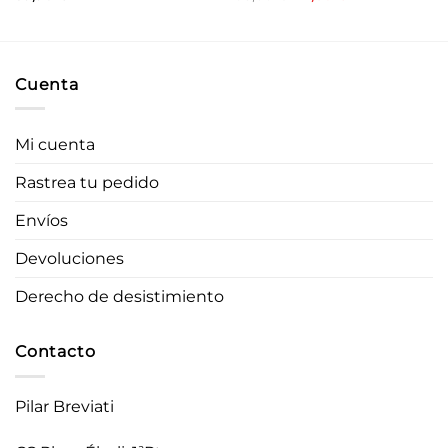
precio
precio
original
actual
era:
es:
68,00 €.
47,60 €.
Cuenta
Mi cuenta
Rastrea tu pedido
Envíos
Devoluciones
Derecho de desistimiento
Contacto
Pilar Breviati