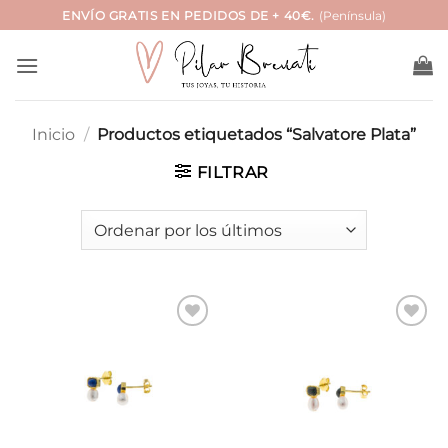
Saltar
ENVÍO GRATIS EN PEDIDOS DE + 40€.
(Península)
al
contenido
Inicio
/
Productos etiquetados “Salvatore Plata”
FILTRAR
Añadir
Añadir
a la
a la
lista de
lista de
deseos
deseos