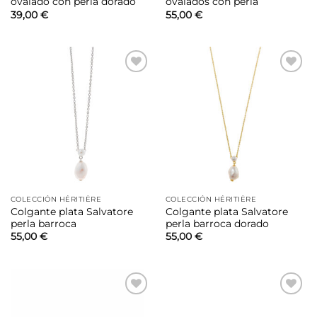
ovalado con perla dorado
ovalados con perla
39,00
€
55,00
€
Añadir
Añadir
a la
a la
lista de
lista de
deseos
deseos
COLECCIÓN HÉRITIÈRE
COLECCIÓN HÉRITIÈRE
Colgante plata Salvatore
Colgante plata Salvatore
perla barroca
perla barroca dorado
55,00
€
55,00
€
Añadir
Añadir
a la
a la