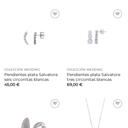
original
actual
era:
es:
175,00 €.
122,50 €.
Añadir
Añadir
a la
a la
lista de
lista de
deseos
deseos
COLECCIÓN WEDDING
COLECCIÓN WEDDING
Pendientes plata Salvatore
Pendientes plata Salvatore
seis circonitas blancas
tres circonitas blancas
45,00
€
69,00
€
Añadir
Añadir
a la
a la
lista de
lista de
deseos
deseos