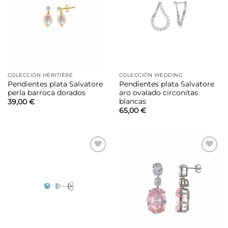
lista de
lista de
deseos
deseos
COLECCIÓN HÉRITIÈRE
COLECCIÓN WEDDING
Pendientes plata Salvatore
Pendientes plata Salvatore
perla barroca dorados
aro ovalado circonitas
blancas
39,00
€
65,00
€
Añadir
Añadir
a la
a la
lista de
lista de
deseos
deseos