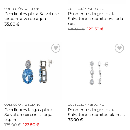
COLECCIÓN WEDDING
COLECCIÓN WEDDING
Pendientes plata Salvatore
Pendientes largos plata
circonita verde aqua
Salvatore circonita ovalada
rosa
35,00
€
El
El
185,00
€
129,50
€
precio
precio
original
actual
era:
es:
185,00 €.
129,50 €.
Añadir
Añadir
a la
a la
lista de
lista de
deseos
deseos
COLECCIÓN WEDDING
COLECCIÓN WEDDING
Pendientes largos plata
Pendientes largos plata
Salvatore circonita aqua
Salvatore circonitas blancas
espinel
75,00
€
El
El
175,00
€
122,50
€
precio
precio