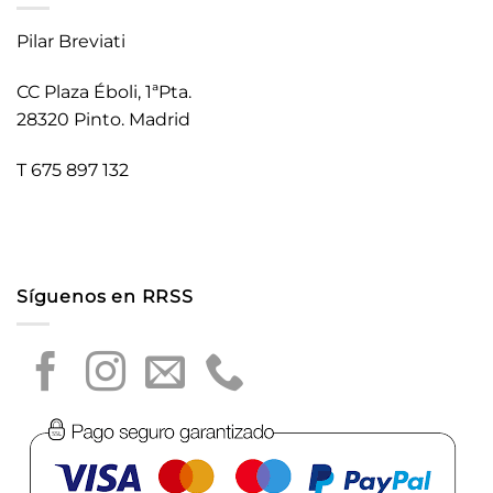
Pilar Breviati
CC Plaza Éboli, 1ªPta.
28320 Pinto. Madrid
T 675 897 132
Síguenos en RRSS