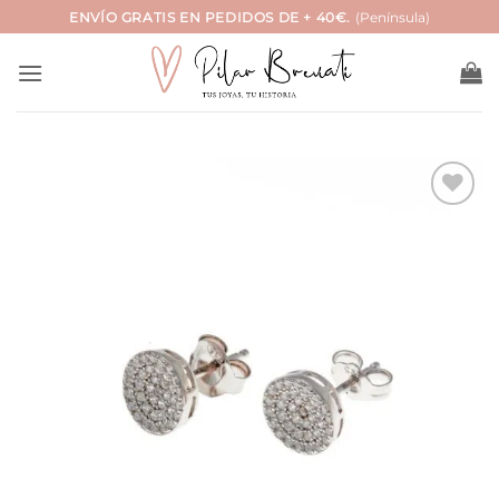
Saltar
ENVÍO GRATIS EN PEDIDOS DE + 40€.
(Península)
al
contenido
Añadir
a la
lista
de
deseos