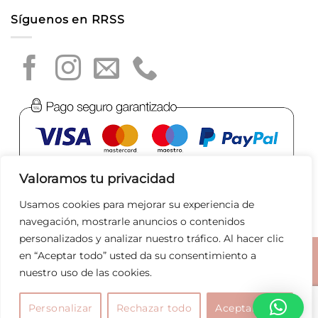
Síguenos en RRSS
Valoramos tu privacidad
Usamos cookies para mejorar su experiencia de
navegación, mostrarle anuncios o contenidos
personalizados y analizar nuestro tráfico. Al hacer clic
en “Aceptar todo” usted da su consentimiento a
Aviso legal
|
Política de privacidad
|
Política de Cookies
|
nuestro uso de las cookies.
Condiciones de compra
|
Tratamiento de datos
|
Joyas
Bolsos
Marcas
Rebajas
Personalizar
Rechazar todo
Aceptar todo