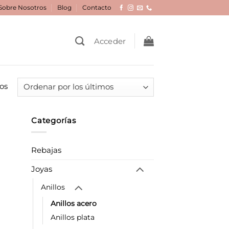
Sobre Nosotros
Blog
Contacto
Acceder
Ordenado
os
por
los
Categorías
últimos
Rebajas
Joyas
Anillos
Anillos acero
Anillos plata