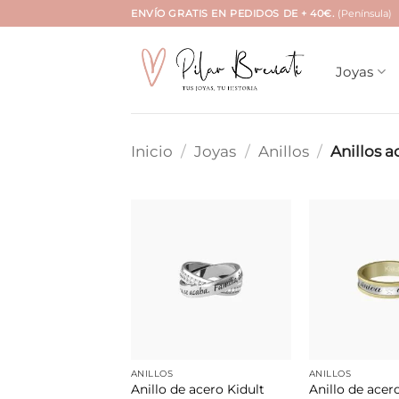
Saltar
ENVÍO GRATIS EN PEDIDOS DE + 40€.
(Península)
al
contenido
Joyas
Inicio
/
Joyas
/
Anillos
/
Anillos a
Añadir
a la
lista de
deseos
ANILLOS
ANILLOS
Anillo de acero Kidult
Anillo de acer