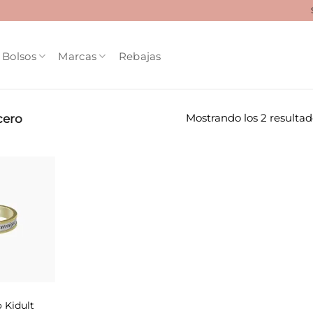
Bolsos
Marcas
Rebajas
Mostrando los 2 resultad
cero
Añadir
a la
lista de
deseos
o Kidult