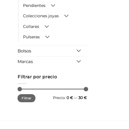
Pendientes
Colecciones joyas
Collares
Pulseras
Bolsos
Marcas
Filtrar por precio
Precio
Precio
Precio:
0 €
—
30 €
Filtrar
mínimo
máximo