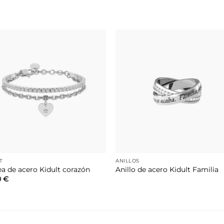
Añadir
Aña
a la
a 
lista de
list
deseos
des
T
ANILLOS
ea de acero Kidult corazón
Anillo de acero Kidult Familia
0
€