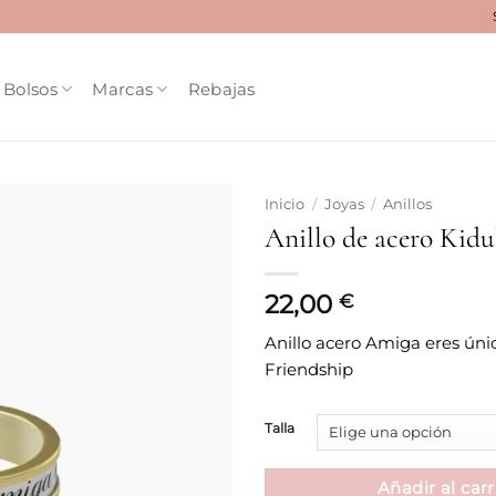
Bolsos
Marcas
Rebajas
Inicio
/
Joyas
/
Anillos
Anillo de acero Kid
Añadir
a la
lista
22,00
€
de
deseos
Anillo acero Amiga eres úni
Friendship
Talla
Añadir al carr