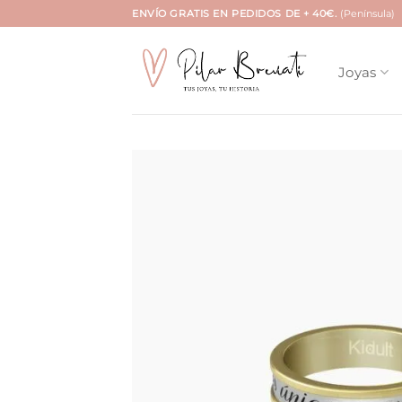
Saltar
ENVÍO GRATIS EN PEDIDOS DE + 40€.
(Península)
al
contenido
Joyas