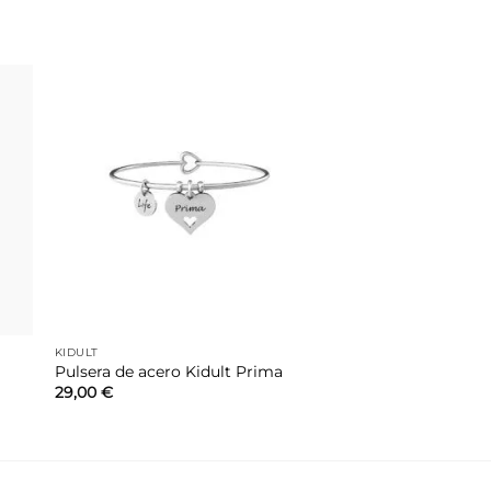
dir
Añadir
la
a la
a de
lista de
eos
deseos
KIDULT
Pulsera de acero Kidult Prima
29,00
€