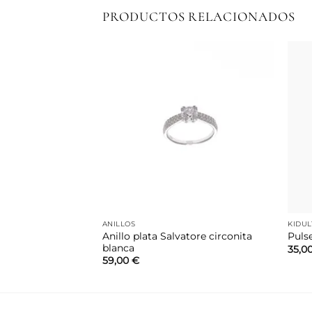
PRODUCTOS RELACIONADOS
Añadir
Añadir
a la
a la
lista de
lista de
deseos
deseos
ANILLOS
KIDUL
Anillo plata Salvatore circonita
 Kidult corazón
Puls
blanca
35,0
59,00
€