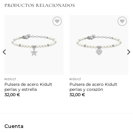
PRODUCTOS RELACIONADOS
Añadir
Añadir
a la
a la
lista de
lista de
deseos
deseos
KIDULT
KIDULT
Pulsera de acero Kidult
Pulsera de acero Kidult
perlas y estrella
perlas y corazón
32,00
€
32,00
€
Cuenta