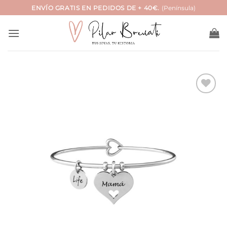
Saltar
ENVÍO GRATIS EN PEDIDOS DE + 40€.
(Península)
al
contenido
Añadir
a la
lista
de
deseos