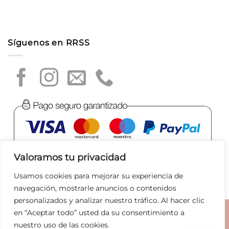
Síguenos en RRSS
Valoramos tu privacidad
Usamos cookies para mejorar su experiencia de
navegación, mostrarle anuncios o contenidos
personalizados y analizar nuestro tráfico. Al hacer clic
en “Aceptar todo” usted da su consentimiento a
Aviso legal
|
Política de privacidad
|
Política de Cookies
|
nuestro uso de las cookies.
Condiciones de compra
|
Tratamiento de datos
|