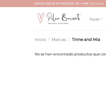
Saltar
ENVÍO GRATIS EN PEDIDOS DE + 40€.
(Península)
al
contenido
Joyas
Inicio
/
Marcas
/
Tinne and Mia
No se han encontrado productos que coin