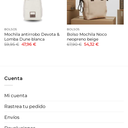
BOLSOS
BOLSOS
Mochila antirrobo Devota &
Bolso Mochila Noco
Lomba Dune blanca
neopreno beige
El
El
El
El
59,95
€
47,96
€
67,90
€
54,32
€
precio
precio
precio
precio
original
actual
original
actual
era:
es:
era:
es:
59,95 €.
47,96 €.
67,90 €.
54,32 €.
Cuenta
Mi cuenta
Rastrea tu pedido
Envíos