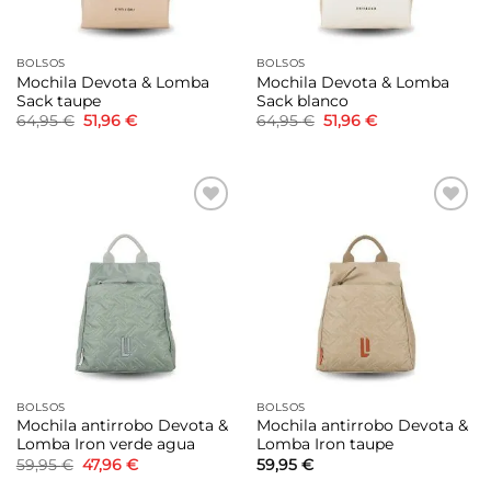
BOLSOS
BOLSOS
Mochila Devota & Lomba
Mochila Devota & Lomba
Sack taupe
Sack blanco
El
El
El
El
64,95
€
51,96
€
64,95
€
51,96
€
precio
precio
precio
precio
original
actual
original
actual
era:
es:
era:
es:
64,95 €.
51,96 €.
64,95 €.
51,96 €.
Añadir
Añadir
a la
a la
lista de
lista de
deseos
deseos
BOLSOS
BOLSOS
Mochila antirrobo Devota &
Mochila antirrobo Devota &
Lomba Iron verde agua
Lomba Iron taupe
El
El
59,95
€
47,96
€
59,95
€
precio
precio