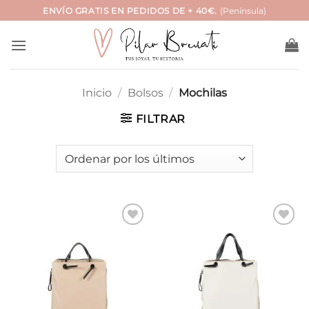
Saltar
ENVÍO GRATIS EN PEDIDOS DE + 40€.
(Península)
al
contenido
Inicio
/
Bolsos
/
Mochilas
FILTRAR
Añadir
Añadir
a la
a la
lista de
lista de
deseos
deseos