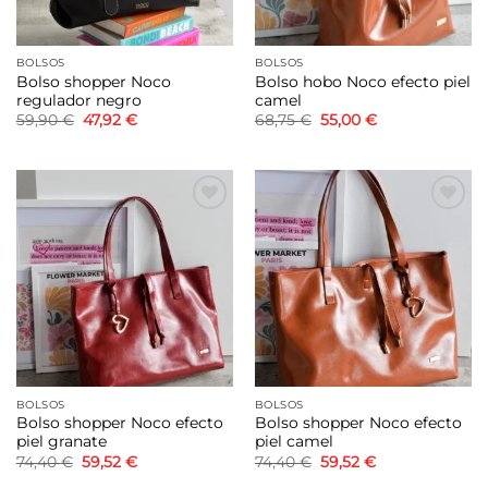
BOLSOS
BOLSOS
Bolso shopper Noco
Bolso hobo Noco efecto piel
regulador negro
camel
El
El
El
El
59,90
€
47,92
€
68,75
€
55,00
€
precio
precio
precio
precio
original
actual
original
actual
era:
es:
era:
es:
59,90 €.
47,92 €.
68,75 €.
55,00 €.
Añadir
Añadir
a la
a la
lista de
lista de
deseos
deseos
BOLSOS
BOLSOS
Bolso shopper Noco efecto
Bolso shopper Noco efecto
piel granate
piel camel
El
El
El
El
74,40
€
59,52
€
74,40
€
59,52
€
precio
precio
precio
precio