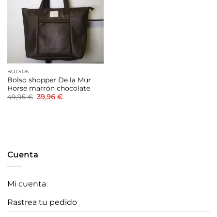
lista de
deseos
BOLSOS
Bolso shopper De la Mur
Horse marrón chocolate
El
El
49,95
€
39,96
€
precio
precio
original
actual
era:
es:
49,95 €.
39,96 €.
Cuenta
Mi cuenta
Rastrea tu pedido