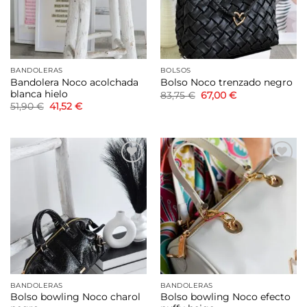
BANDOLERAS
BOLSOS
Bandolera Noco acolchada
Bolso Noco trenzado negro
blanca hielo
El
El
83,75
€
67,00
€
precio
precio
El
El
51,90
€
41,52
€
original
actual
precio
precio
era:
es:
original
actual
83,75 €.
67,00 €.
era:
es:
51,90 €.
41,52 €.
Añadir
Añadir
a la
a la
lista de
lista de
deseos
deseos
BANDOLERAS
BANDOLERAS
Bolso bowling Noco charol
Bolso bowling Noco efecto