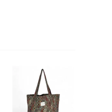
dir
Añadir
la
a la
a de
lista de
eos
deseos