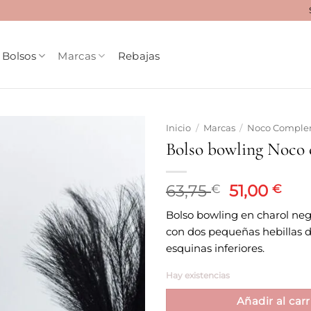
Bolsos
Marcas
Rebajas
Inicio
/
Marcas
/
Noco Comple
Bolso bowling Noco 
Añadir
a la
lista
El
El
63,75
51,00
€
€
de
precio
pre
deseos
Bolso bowling en charol neg
original
act
con dos pequeñas hebillas d
era:
es:
esquinas inferiores.
63,75 €.
51,0
Hay existencias
Añadir al carr