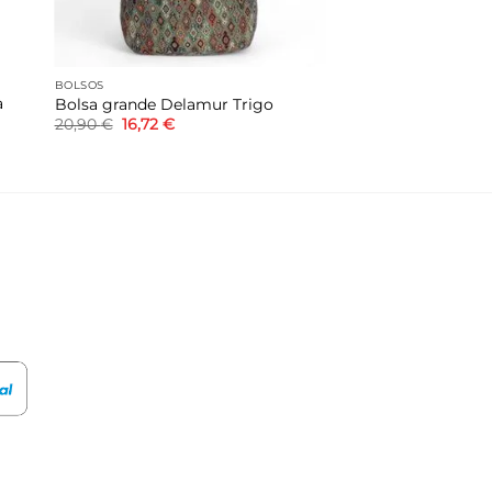
BOLSOS
a
Bolsa grande Delamur Trigo
El
El
20,90
€
16,72
€
precio
precio
original
actual
era:
es:
20,90 €.
16,72 €.