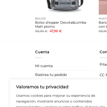
BOLSOS
AGATH
acolchada blanca
Bolso shopper Devota&Lomba
Band
Matt plomo
con t
El
El
59,95
€
47,96
€
59,9
ecio
precio
precio
tual
original
actual
:
era:
es:
,52 €.
59,95 €.
47,96 €.
Cuenta
Con
Pila
Mi cuenta
Rastrea tu pedido
CC P
283
Envíos
Valoramos tu privacidad
T 67
Devoluciones
Usamos cookies para mejorar su experiencia de
Derecho de desistimiento
navegación, mostrarle anuncios o contenidos