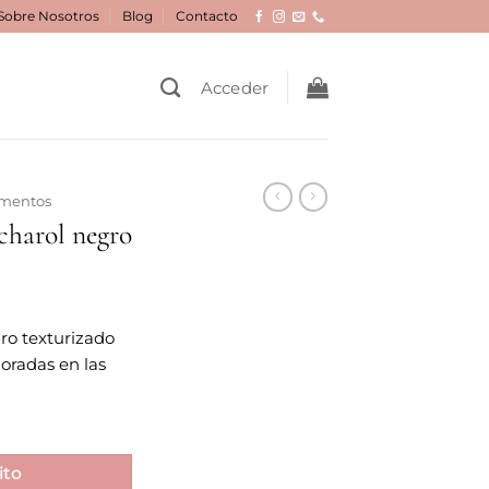
Sobre Nosotros
Blog
Contacto
Acceder
mentos
charol negro
cio
ro texturizado
ual
oradas en las
0 €.
ito