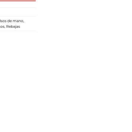
lsos de mano
,
os
,
Rebajas