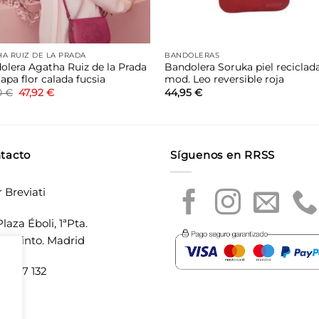
A RUIZ DE LA PRADA
BANDOLERAS
olera Agatha Ruiz de la Prada
Bandolera Soruka piel reciclad
apa flor calada fucsia
mod. Leo reversible roja
El
El
0
€
47,92
€
44,95
€
precio
precio
original
actual
era:
es:
59,90 €.
47,92 €.
tacto
Síguenos en RRSS
r Breviati
laza Éboli, 1ªPta.
20 Pinto. Madrid
5 897 132