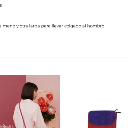
11
de mano y otra larga para llevar colgado al hombro
Añadir
Aña
a la
a 
lista de
list
deseos
des