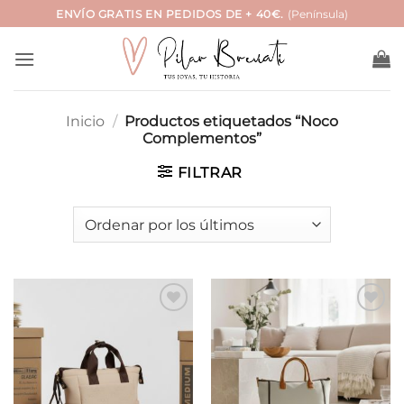
Saltar
ENVÍO GRATIS EN PEDIDOS DE + 40€.
(Península)
al
contenido
Inicio
/
Productos etiquetados “Noco
Complementos”
FILTRAR
Añadir
Añadir
a la
a la
lista de
lista de
deseos
deseos