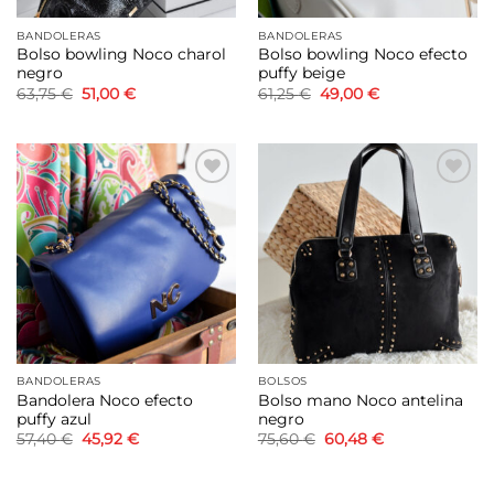
BANDOLERAS
BANDOLERAS
Bolso bowling Noco charol
Bolso bowling Noco efecto
negro
puffy beige
El
El
El
El
63,75
€
51,00
€
61,25
€
49,00
€
precio
precio
precio
precio
original
actual
original
actual
era:
es:
era:
es:
63,75 €.
51,00 €.
61,25 €.
49,00 €.
Añadir
Añadir
a la
a la
lista de
lista de
deseos
deseos
BANDOLERAS
BOLSOS
Bandolera Noco efecto
Bolso mano Noco antelina
puffy azul
negro
El
El
El
El
57,40
€
45,92
€
75,60
€
60,48
€
precio
precio
precio
precio
original
actual
original
actual
era:
es:
era:
es: