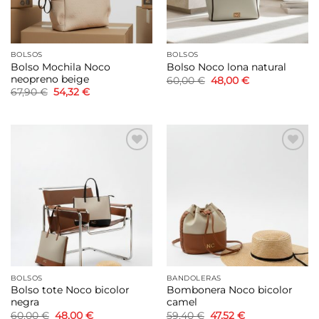
BOLSOS
BOLSOS
Bolso Mochila Noco
Bolso Noco lona natural
neopreno beige
El
El
60,00
€
48,00
€
precio
precio
El
El
67,90
€
54,32
€
original
actual
precio
precio
era:
es:
original
actual
60,00 €.
48,00 €.
era:
es:
67,90 €.
54,32 €.
Añadir
Añadir
a la
a la
lista de
lista de
deseos
deseos
BOLSOS
BANDOLERAS
Bolso tote Noco bicolor
Bombonera Noco bicolor
negra
camel
El
El
El
El
60,00
€
48,00
€
59,40
€
47,52
€