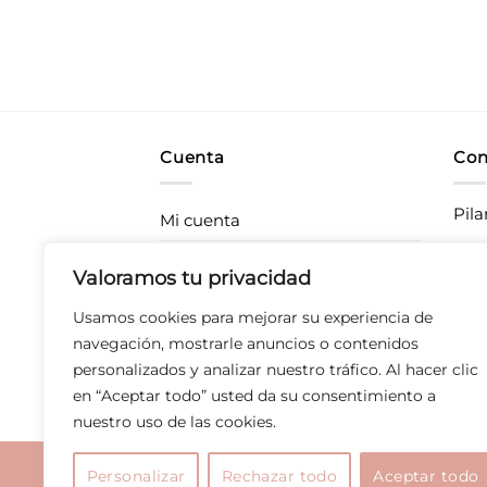
Cuenta
Con
Pila
Mi cuenta
Rastrea tu pedido
CC P
Valoramos tu privacidad
283
Envíos
Usamos cookies para mejorar su experiencia de
T 67
Devoluciones
navegación, mostrarle anuncios o contenidos
personalizados y analizar nuestro tráfico. Al hacer clic
Derecho de desistimiento
en “Aceptar todo” usted da su consentimiento a
nuestro uso de las cookies.
Aviso legal
|
Polític
Personalizar
Rechazar todo
Aceptar todo