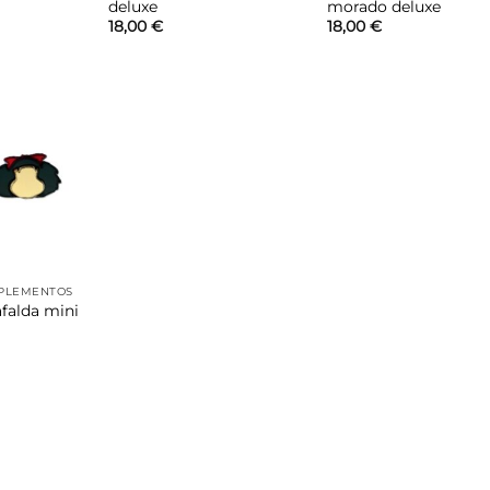
deluxe
morado deluxe
18,00
€
18,00
€
Añadir
a la
lista de
deseos
PLEMENTOS
falda mini