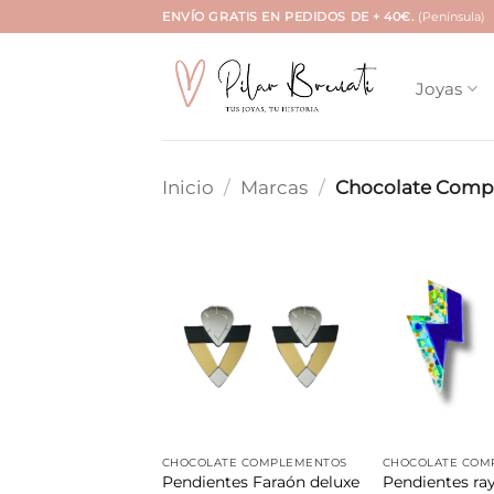
Saltar
ENVÍO GRATIS EN PEDIDOS DE + 40€.
(Península)
al
contenido
Joyas
Inicio
/
Marcas
/
Chocolate Comp
Añadir
a la
lista de
deseos
CHOCOLATE COMPLEMENTOS
CHOCOLATE COM
Pendientes Faraón deluxe
Pendientes ra