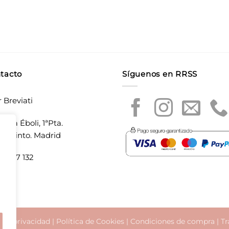
tacto
Síguenos en RRSS
r Breviati
laza Éboli, 1ªPta.
20 Pinto. Madrid
5 897 132
a de privacidad
|
Política de Cookies
|
Condiciones de compra
|
Tr