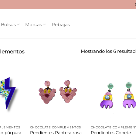
Bolsos
Marcas
Rebajas
Mostrando los 6 resultad
lementos
Añadir
Añadir
Aña
a la
a la
a 
lista de
lista de
list
deseos
deseos
des
PLEMENTOS
CHOCOLATE COMPLEMENTOS
CHOCOLATE COMPLEMEN
yo púrpura
Pendientes Pantera rosa
Pendientes Cohete