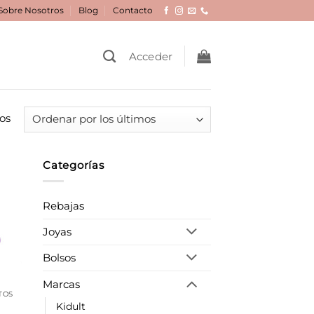
Sobre Nosotros
Blog
Contacto
Acceder
Ordenado
os
por
los
Categorías
últimos
dir
la
Rebajas
a de
eos
Joyas
Bolsos
Marcas
TOS
Kidult