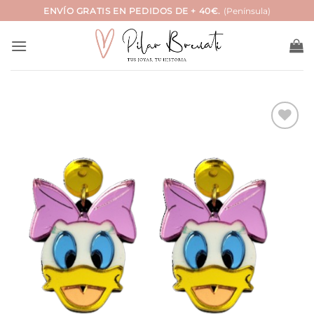
Saltar
ENVÍO GRATIS EN PEDIDOS DE + 40€.
(Península)
al
contenido
Añadir
a la
lista
de
deseos