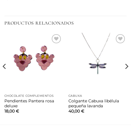
PRODUCTOS RELACIONADOS
Añadir
Añadir
a la
a la
lista de
lista de
deseos
deseos
CHOCOLATE COMPLEMENTOS
CABUXA
Pendientes Pantera rosa
Colgante Cabuxa libélula
deluxe
pequeña lavanda
18,00
€
40,00
€