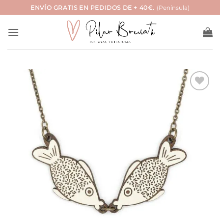
Saltar
ENVÍO GRATIS EN PEDIDOS DE + 40€.
(Península)
al
contenido
Añadir
a la
lista
de
deseos