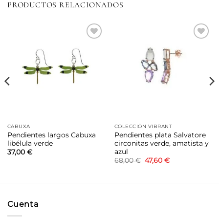
PRODUCTOS RELACIONADOS
Añadir
Añadir
a la
a la
lista de
lista de
deseos
deseos
CABUXA
COLECCIÓN VIBRANT
Pendientes largos Cabuxa
Pendientes plata Salvatore
libélula verde
circonitas verde, amatista y
azul
37,00
€
El
El
68,00
€
47,60
€
precio
precio
original
actual
era:
es:
68,00 €.
47,60 €.
Cuenta