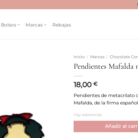
Bolsos
Marcas
Rebajas
Inicio
/
Marcas
/
Chocolate C
Pendientes Mafalda 
Añadir
a la
lista
18,00
€
de
deseos
Pendientes de metacrilato c
Mafalda, de la firma españo
Hay existencias
Añadir al carr