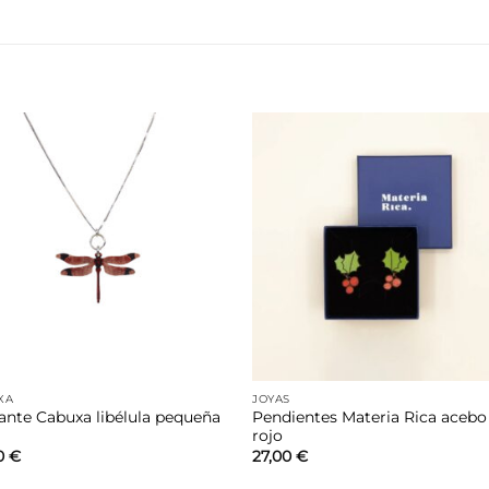
Añadir
Aña
a la
a 
lista de
list
deseos
des
XA
JOYAS
ante Cabuxa libélula pequeña
Pendientes Materia Rica acebo
rojo
0
€
27,00
€