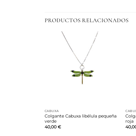
PRODUCTOS RELACIONADOS
Añadir
Añadir
a la
a la
lista de
lista de
deseos
deseos
CABUXA
CABU
Colgante Cabuxa libélula pequeña
Colg
a piel «al corte»
verde
roja
40,00
€
40,0