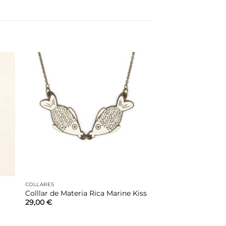
dir
Añadir
la
a la
a de
lista de
eos
deseos
COLLARES
Colllar de Materia Rica Marine Kiss
29,00
€