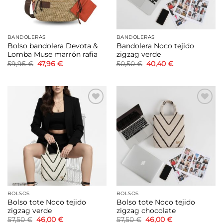
BANDOLERAS
BANDOLERAS
Bolso bandolera Devota &
Bandolera Noco tejido
Lomba Muse marrón rafia
zigzag verde
El
El
El
El
59,95
€
47,96
€
50,50
€
40,40
€
precio
precio
precio
precio
original
actual
original
actual
era:
es:
era:
es:
59,95 €.
47,96 €.
50,50 €.
40,40 €.
Añadir
Añadir
a la
a la
lista de
lista de
deseos
deseos
BOLSOS
BOLSOS
Bolso tote Noco tejido
Bolso tote Noco tejido
zigzag verde
zigzag chocolate
El
El
El
El
57,50
€
46,00
€
57,50
€
46,00
€