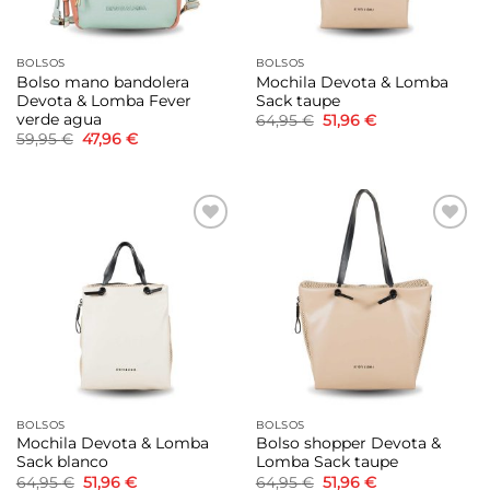
BOLSOS
BOLSOS
Bolso mano bandolera
Mochila Devota & Lomba
Devota & Lomba Fever
Sack taupe
verde agua
El
El
64,95
€
51,96
€
precio
precio
El
El
59,95
€
47,96
€
original
actual
precio
precio
era:
es:
original
actual
64,95 €.
51,96 €.
era:
es:
59,95 €.
47,96 €.
Añadir
Añadir
a la
a la
lista de
lista de
deseos
deseos
BOLSOS
BOLSOS
Mochila Devota & Lomba
Bolso shopper Devota &
Sack blanco
Lomba Sack taupe
El
El
El
El
64,95
€
51,96
€
64,95
€
51,96
€