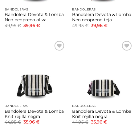
BANDOLERAS
BANDOLERAS
Bandolera Devota & Lomba
Bandolera Devota & Lomba
Neo neopreno oliva
Neo neopreno teja
El
El
El
El
49,95
€
39,96
€
49,95
€
39,96
€
precio
precio
precio
precio
original
actual
original
actual
era:
es:
era:
es:
49,95 €.
39,96 €.
49,95 €.
39,96 €.
Añadir
Añadir
a la
a la
lista de
lista de
deseos
deseos
BANDOLERAS
BANDOLERAS
Bandolera Devota & Lomba
Bandolera Devota & Lomba
Knit rejilla negra
Knit rejilla negra
El
El
El
El
44,95
€
35,96
€
44,95
€
35,96
€
precio
precio
precio
precio
original
actual
original
actual
era:
es:
era:
es:
44,95 €.
35,96 €.
44,95 €.
35,96 €.