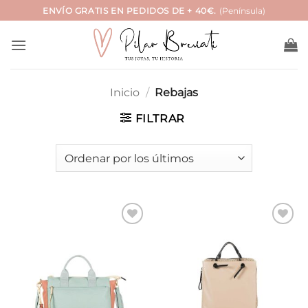
Saltar
ENVÍO GRATIS EN PEDIDOS DE + 40€.
(Península)
al
contenido
Inicio
/
Rebajas
FILTRAR
Añadir
Añadir
a la
a la
lista de
lista de
deseos
deseos