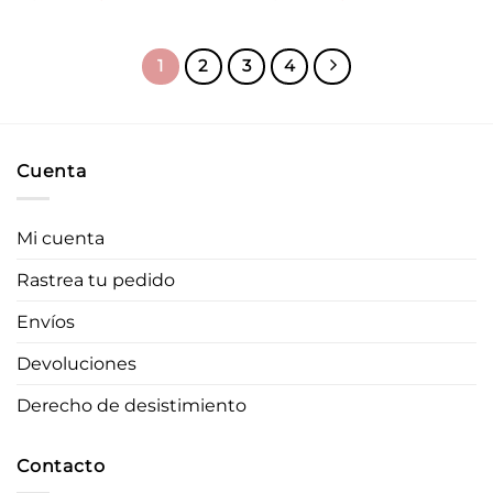
precio
precio
precio
precio
original
actual
original
actual
era:
es:
era:
es:
57,50 €.
46,00 €.
57,50 €.
46,00 €.
1
2
3
4
Cuenta
Mi cuenta
Rastrea tu pedido
Envíos
Devoluciones
Derecho de desistimiento
Contacto