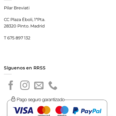
Pilar Breviati
CC Plaza Éboli, 1ªPta.
28320 Pinto. Madrid
T 675 897 132
Síguenos en RRSS