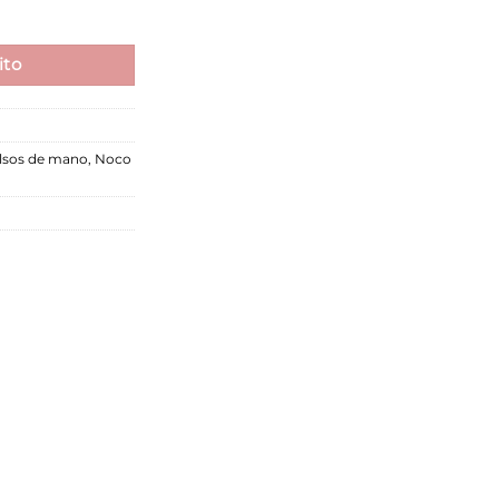
ito
lsos de mano
,
Noco