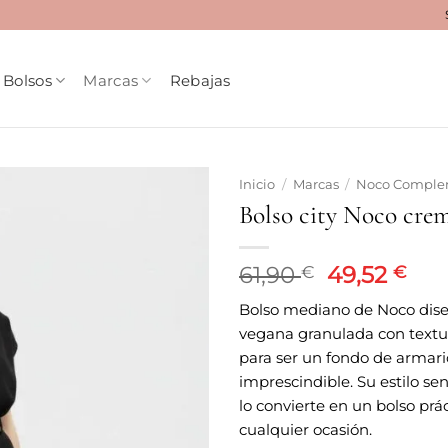
Bolsos
Marcas
Rebajas
Inicio
/
Marcas
/
Noco Comple
Bolso city Noco crem
Añadir
a la
lista
El
El
61,90
49,52
€
€
de
precio
pre
deseos
Bolso mediano de Noco dise
original
act
vegana granulada con textu
era:
es:
para ser un fondo de armari
61,90 €.
49,
imprescindible. Su estilo sen
lo convierte en un bolso prá
cualquier ocasión.