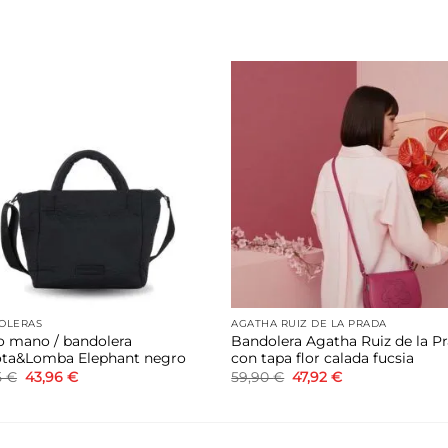
Añadir
Aña
a la
a 
lista de
list
deseos
des
OLERAS
AGATHA RUIZ DE LA PRADA
o mano / bandolera
Bandolera Agatha Ruiz de la P
ta&Lomba Elephant negro
con tapa flor calada fucsia
El
El
El
El
5
€
43,96
€
59,90
€
47,92
€
precio
precio
precio
precio
original
actual
original
actual
era:
es:
era:
es:
54,95 €.
43,96 €.
59,90 €.
47,92 €.