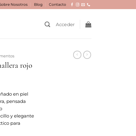
Sobre Nosotros
Blog
Contacto
Acceder
mentos
allera rojo
cio
ñado en piel
ual
ra, pensada
o
52 €.
cillo y elegante
ctico para