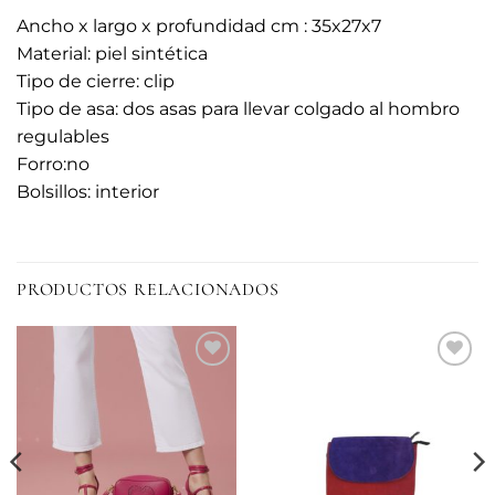
Ancho x largo x profundidad cm : 35x27x7
Material: piel sintética
Tipo de cierre: clip
Tipo de asa: dos asas para llevar colgado al hombro
regulables
Forro:no
Bolsillos: interior
PRODUCTOS RELACIONADOS
Añadir
Añadir
a la
a la
lista de
lista de
deseos
deseos