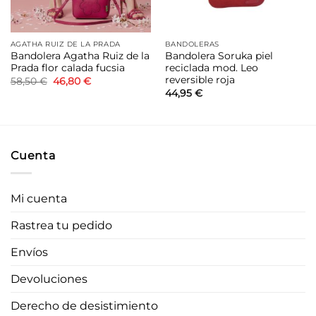
AGATHA RUIZ DE LA PRADA
BANDOLERAS
Bandolera Agatha Ruiz de la
Bandolera Soruka piel
Prada flor calada fucsia
reciclada mod. Leo
reversible roja
El
El
58,50
€
46,80
€
precio
precio
44,95
€
original
actual
era:
es:
58,50 €.
46,80 €.
Cuenta
Mi cuenta
Rastrea tu pedido
Envíos
Devoluciones
Derecho de desistimiento