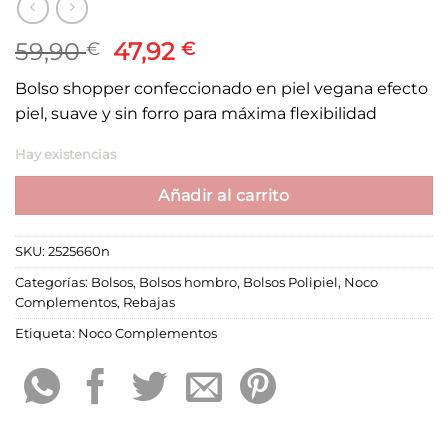
El
El
59,90
47,92
€
€
precio
precio
Bolso shopper confeccionado en piel vegana efecto
original
actual
piel, suave y sin forro para máxima flexibilidad
era:
es:
59,90 €.
47,92 €.
Hay existencias
Añadir al carrito
SKU:
2525660n
Categorías:
Bolsos
,
Bolsos hombro
,
Bolsos Polipiel
,
Noco
Complementos
,
Rebajas
Etiqueta:
Noco Complementos