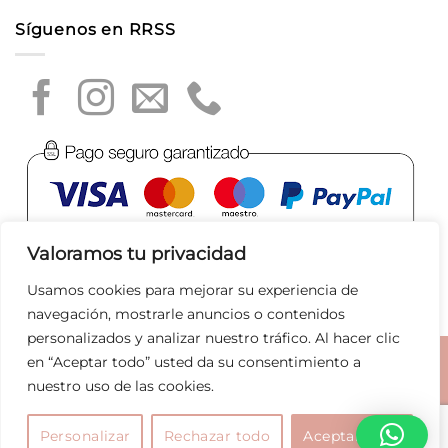
Síguenos en RRSS
Valoramos tu privacidad
Usamos cookies para mejorar su experiencia de
navegación, mostrarle anuncios o contenidos
personalizados y analizar nuestro tráfico. Al hacer clic
en “Aceptar todo” usted da su consentimiento a
Aviso legal
|
Política de privacidad
|
Política de Cookies
|
nuestro uso de las cookies.
Condiciones de compra
|
Tratamiento de datos
|
Joyas
Bolsos
Marcas
Rebajas
Personalizar
Rechazar todo
Aceptar todo