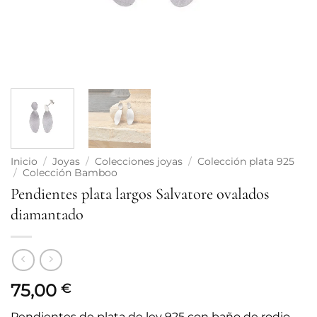
Inicio
/
Joyas
/
Colecciones joyas
/
Colección plata 925
/
Colección Bamboo
Pendientes plata largos Salvatore ovalados
diamantado
75,00
€
Pendientes de plata de ley 925 con baño de rodio