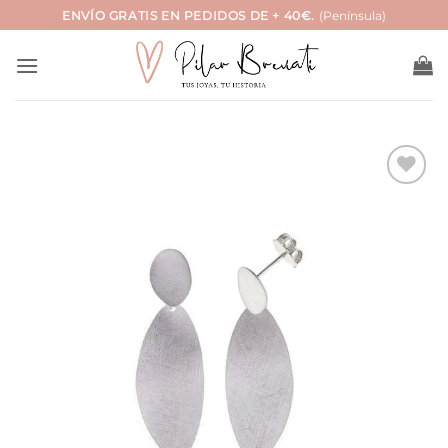
Saltar
ENVÍO GRATIS EN PEDIDOS DE + 40€.
(Península)
al
contenido
Añadir
a la
lista
de
deseos