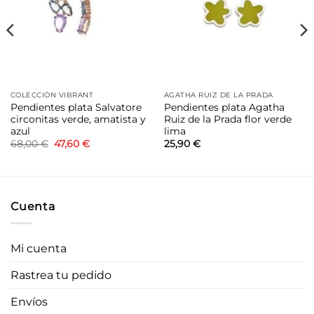
deseos
deseos
COLECCIÓN VIBRANT
AGATHA RUIZ DE LA PRADA
Pendientes plata Salvatore
Pendientes plata Agatha
circonitas verde, amatista y
Ruiz de la Prada flor verde
azul
lima
El
El
68,00
€
47,60
€
25,90
€
precio
precio
original
actual
era:
es:
68,00 €.
47,60 €.
Cuenta
Mi cuenta
Rastrea tu pedido
Envíos