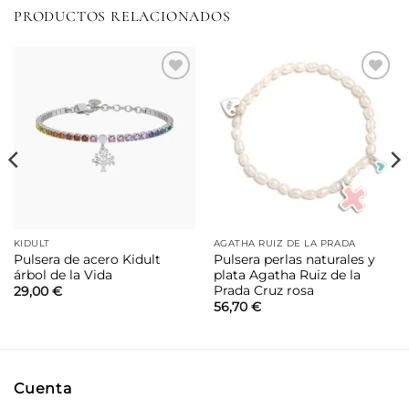
PRODUCTOS RELACIONADOS
Añadir
Añadir
a la
a la
lista de
lista de
deseos
deseos
KIDULT
AGATHA RUIZ DE LA PRADA
Pulsera de acero Kidult
Pulsera perlas naturales y
árbol de la Vida
plata Agatha Ruiz de la
Prada Cruz rosa
29,00
€
56,70
€
Cuenta