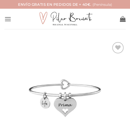
Saltar
ENVÍO GRATIS EN PEDIDOS DE + 40€.
(Península)
al
contenido
Añadir
a la
lista
de
deseos