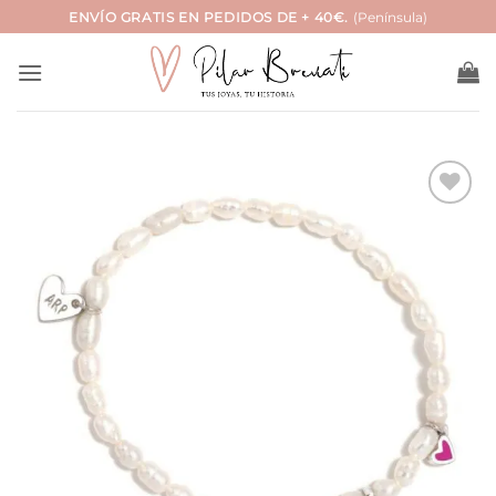
Saltar
ENVÍO GRATIS EN PEDIDOS DE + 40€.
(Península)
al
contenido
Añadir
a la
lista
de
deseos