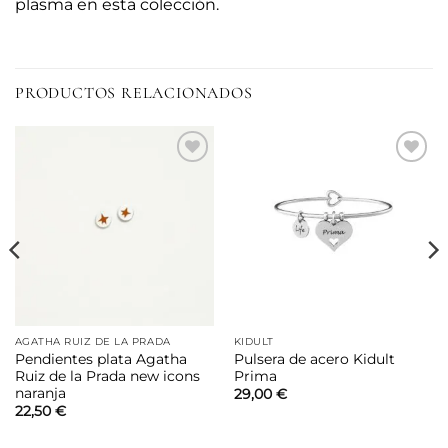
plasma en esta colección.
PRODUCTOS RELACIONADOS
Añadir
Añadir
a la
a la
lista de
lista de
deseos
deseos
AGATHA RUIZ DE LA PRADA
KIDULT
Pendientes plata Agatha
Pulsera de acero Kidult
Ruiz de la Prada new icons
Prima
naranja
29,00
€
22,50
€