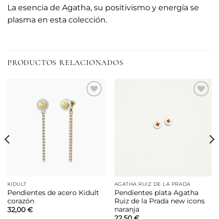
La esencia de Agatha, su positivismo y energía se
plasma en esta colección.
PRODUCTOS RELACIONADOS
Añadir
Añadir
a la
a la
lista de
lista de
deseos
deseos
KIDULT
AGATHA RUIZ DE LA PRADA
Pendientes de acero Kidult
Pendientes plata Agatha
corazón
Ruiz de la Prada new icons
naranja
32,00
€
22,50
€