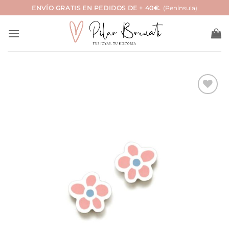
Saltar
ENVÍO GRATIS EN PEDIDOS DE + 40€.
(Península)
al
contenido
Añadir
a la
lista
de
deseos