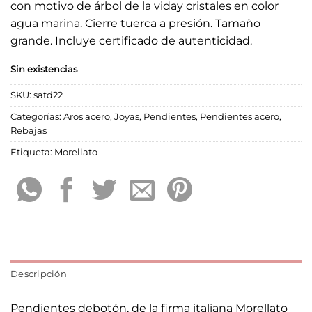
con motivo de árbol de la viday cristales en color
era:
es:
agua marina. Cierre tuerca a presión. Tamaño
39,00 €.
27,30 €.
grande. Incluye certificado de autenticidad.
Sin existencias
SKU:
satd22
Categorías:
Aros acero
,
Joyas
,
Pendientes
,
Pendientes acero
,
Rebajas
Etiqueta:
Morellato
Descripción
Pendientes debotón, de la firma italiana Morellato