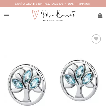
Saltar
ENVÍO GRATIS EN PEDIDOS DE + 40€.
(Península)
al
contenido
Añadir
a la
lista
de
deseos