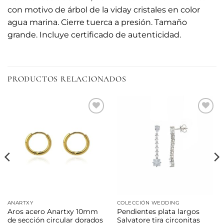
con motivo de árbol de la viday cristales en color
agua marina. Cierre tuerca a presión. Tamaño
grande. Incluye certificado de autenticidad.
PRODUCTOS RELACIONADOS
Añadir
Añadir
a la
a la
lista de
lista de
deseos
deseos
ANARTXY
COLECCIÓN WEDDING
Aros acero Anartxy 10mm
Pendientes plata largos
de sección circular dorados
Salvatore tira circonitas