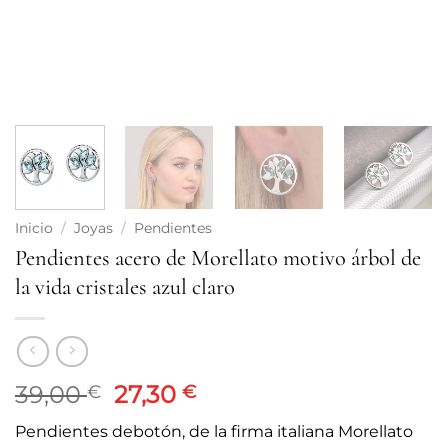
Inicio
/
Joyas
/
Pendientes
Pendientes acero de Morellato motivo árbol de
la vida cristales azul claro
El
El
39,00
27,30
€
€
precio
precio
Pendientes debotón, de la firma italiana Morellato
original
actual