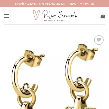
Saltar
ENVÍO GRATIS EN PEDIDOS DE + 40€.
(Península)
al
contenido
Añadir
a la
lista
de
deseos