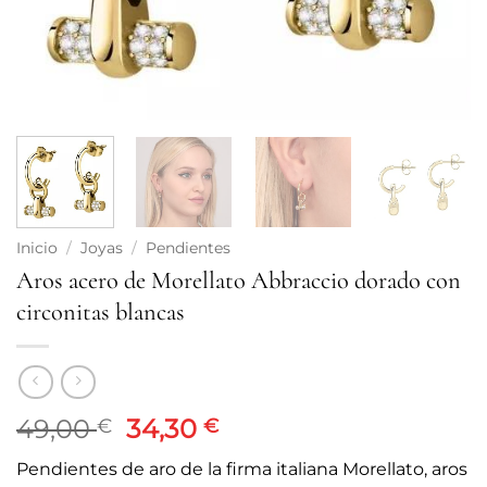
Inicio
/
Joyas
/
Pendientes
Aros acero de Morellato Abbraccio dorado con
circonitas blancas
El
El
49,00
34,30
€
€
precio
precio
Pendientes de aro de la firma italiana Morellato, aros
original
actual