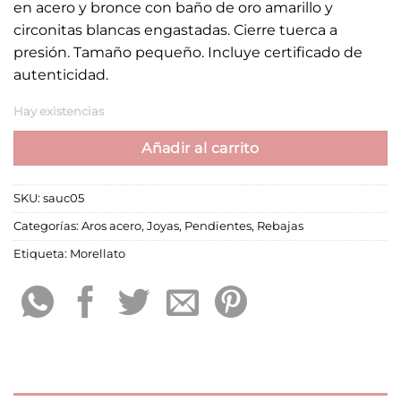
en acero y bronce con baño de oro amarillo y
era:
es:
circonitas blancas engastadas. Cierre tuerca a
49,00 €.
34,30 €.
presión. Tamaño pequeño. Incluye certificado de
autenticidad.
Hay existencias
Añadir al carrito
SKU:
sauc05
Categorías:
Aros acero
,
Joyas
,
Pendientes
,
Rebajas
Etiqueta:
Morellato