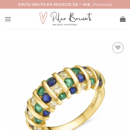
Saltar
ENVÍO GRATIS EN PEDIDOS DE + 40€.
(Península)
al
contenido
Añadir
a la
lista
de
deseos