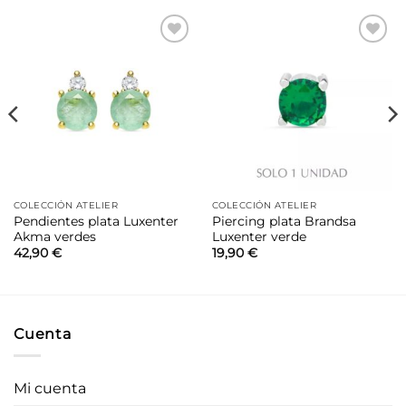
Añadir
Añadir
a la
a la
lista de
lista de
deseos
deseos
COLECCIÓN ATELIER
COLECCIÓN ATELIER
Pendientes plata Luxenter
Piercing plata Brandsa
Akma verdes
Luxenter verde
42,90
€
19,90
€
Cuenta
Mi cuenta