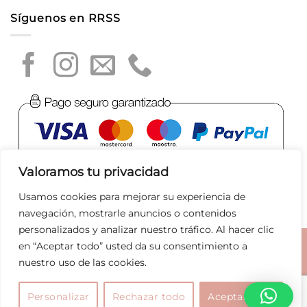
Síguenos en RRSS
Valoramos tu privacidad
Usamos cookies para mejorar su experiencia de
navegación, mostrarle anuncios o contenidos
personalizados y analizar nuestro tráfico. Al hacer clic
en “Aceptar todo” usted da su consentimiento a
Aviso legal
|
Política de privacidad
|
Política de Cookies
|
nuestro uso de las cookies.
Condiciones de compra
|
Tratamiento de datos
|
Joyas
Bolsos
Marcas
Rebajas
Personalizar
Rechazar todo
Aceptar todo