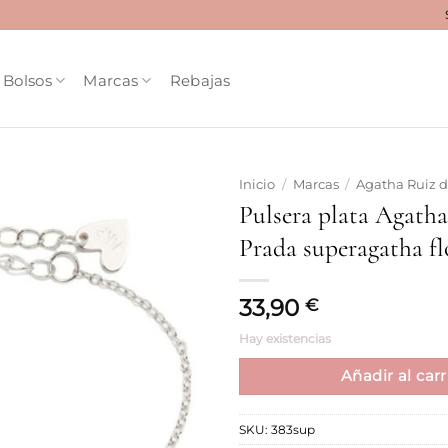
Bolsos
Marcas
Rebajas
Inicio
/
Marcas
/
Agatha Ruiz d
Pulsera plata Agatha
Añadir
Prada superagatha fl
a la
lista
de
deseos
33,90
€
Hay existencias
Añadir al carr
SKU:
383sup