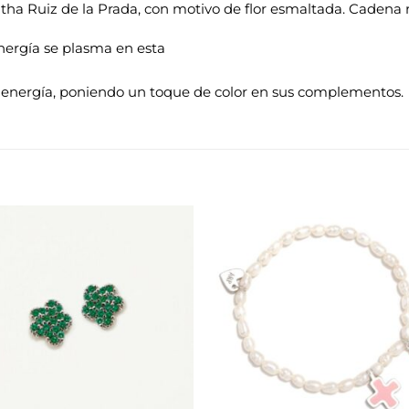
atha Ruiz de la Prada, con motivo de flor esmaltada. Cadena 
energía se plasma en esta
a energía, poniendo un toque de color en sus complementos.
Añadir
Aña
a la
a 
lista de
list
deseos
des