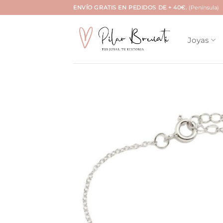
Saltar
ENVÍO GRATIS EN PEDIDOS DE + 40€.
(Península)
al
contenido
Joyas