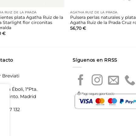
A RUIZ DE LA PRADA
AGATHA RUIZ DE LA PRADA
ientes plata Agatha Ruiz de la
Pulsera perlas naturales y plata
 Starlight flor circonitas
Agatha Ruiz de la Prada Cruz r
ralda
56,70
€
0
€
tacto
Síguenos en RRSS
r Breviati
laza Éboli, 1ªPta.
20 Pinto. Madrid
5 897 132