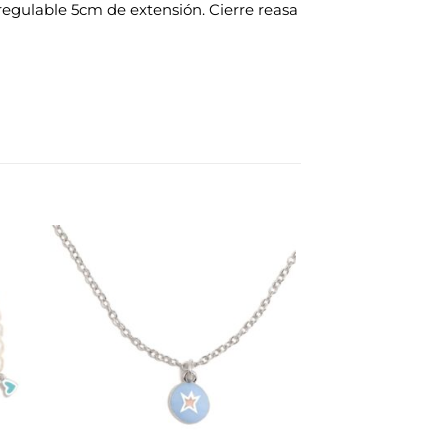
regulable 5cm de extensión. Cierre reasa
dir
Añadir
la
a la
a de
lista de
eos
deseos