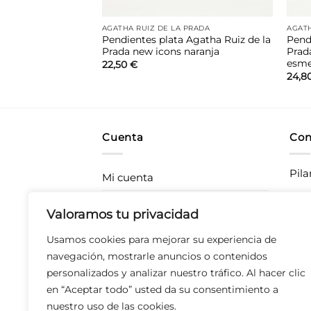
AL
AGATHA RUIZ DE LA PRADA
AGATH
Pendientes plata Agatha Ruiz de la
Pend
a mejor Mamá
Prada new icons naranja
Prada
esme
22,50
€
24,8
Cuenta
Con
Pila
Mi cuenta
Rastrea tu pedido
CC P
Valoramos tu privacidad
283
Envíos
Usamos cookies para mejorar su experiencia de
T 67
Devoluciones
navegación, mostrarle anuncios o contenidos
personalizados y analizar nuestro tráfico. Al hacer clic
Derecho de desistimiento
en “Aceptar todo” usted da su consentimiento a
nuestro uso de las cookies.