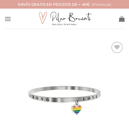
Saltar
ENVÍO GRATIS EN PEDIDOS DE + 40€.
(Península)
al
contenido
Añadir
a la
lista
de
deseos