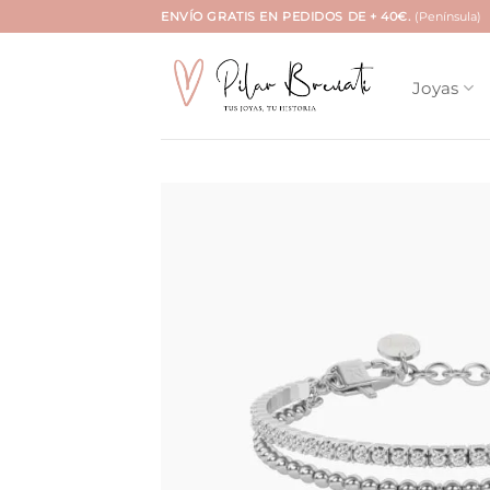
Saltar
ENVÍO GRATIS EN PEDIDOS DE + 40€.
(Península)
al
contenido
Joyas