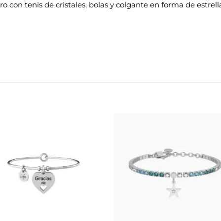
 con tenis de cristales, bolas y colgante en forma de estrella
Añadir
Aña
a la
a 
lista de
list
deseos
des