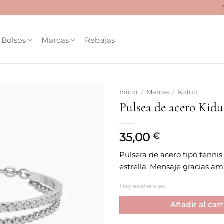
Bolsos
Marcas
Rebajas
Inicio
/
Marcas
/
Kidult
Pulsea de acero Kidul
Añadir
a la
lista
35,00
€
de
deseos
Pulsera de acero tipo tennis
estrella. Mensaje gracias am
Hay existencias
Añadir al carr