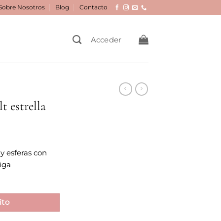
Sobre Nosotros
Blog
Contacto
Acceder
t estrella
 y esferas con
iga
ito