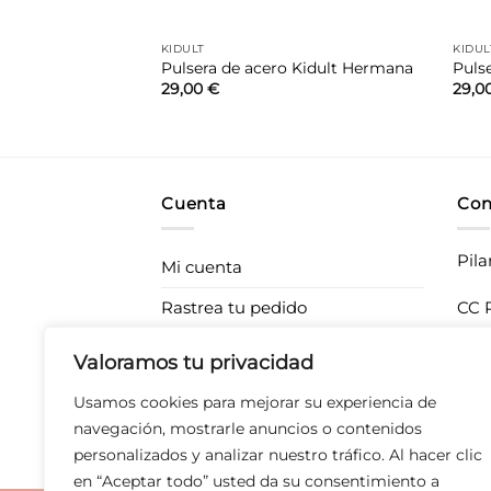
KIDULT
KIDUL
 Kidult Mamá
Pulsera de acero Kidult Hermana
Pulse
29,00
€
29,0
Cuenta
Con
Pila
Mi cuenta
Rastrea tu pedido
CC P
283
Envíos
Valoramos tu privacidad
T 67
Devoluciones
Usamos cookies para mejorar su experiencia de
Derecho de desistimiento
navegación, mostrarle anuncios o contenidos
personalizados y analizar nuestro tráfico. Al hacer clic
en “Aceptar todo” usted da su consentimiento a