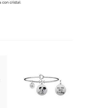
 con cristal.
dir
Añadir
la
a la
a de
lista de
eos
deseos