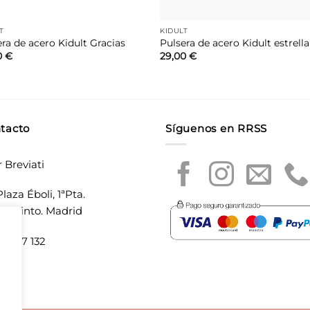
T
KIDULT
ra de acero Kidult Gracias
Pulsera de acero Kidult estrella
0
€
29,00
€
tacto
Síguenos en RRSS
r Breviati
laza Éboli, 1ªPta.
20 Pinto. Madrid
5 897 132