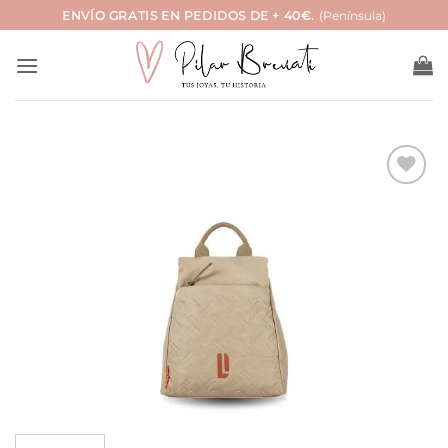
Saltar
ENVÍO GRATIS EN PEDIDOS DE + 40€.
(Península)
al
contenido
Añadir
a la
lista
de
deseos