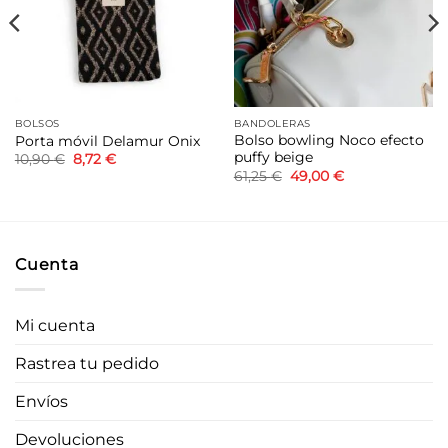
deseos
deseos
BOLSOS
BANDOLERAS
Bolso bowling Noco efecto
Porta móvil Delamur Onix
puffy beige
El
El
10,90
€
8,72
€
precio
precio
El
El
61,25
€
49,00
€
original
actual
precio
precio
era:
es:
original
actual
10,90 €.
8,72 €.
era:
es:
61,25 €.
49,00 €.
Cuenta
Mi cuenta
Rastrea tu pedido
Envíos
Devoluciones