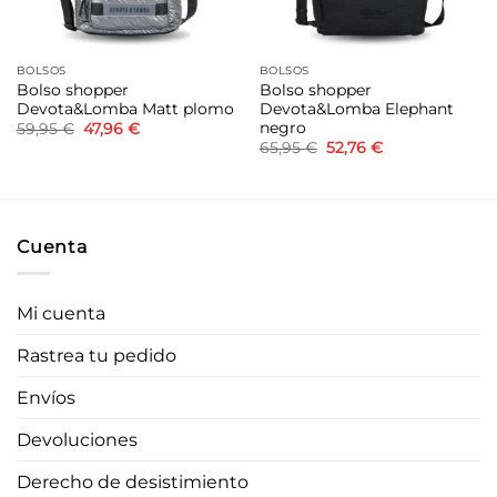
BOLSOS
BOLSOS
Bolso shopper
Bolso shopper
Devota&Lomba Matt plomo
Devota&Lomba Elephant
negro
El
El
59,95
€
47,96
€
precio
precio
El
El
65,95
€
52,76
€
original
actual
precio
precio
era:
es:
original
actual
59,95 €.
47,96 €.
era:
es:
65,95 €.
52,76 €.
Cuenta
Mi cuenta
Rastrea tu pedido
Envíos
Devoluciones
Derecho de desistimiento