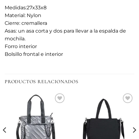
Medidas:27x33x8
Material: Nylon
Cierre: cremallera
Asas: un asa corta y dos para llevar a la espalda de
mochila.
Forro interior
Bolsillo frontal e interior
PRODUCTOS RELACIONADOS
Añadir
Añadir
a la
a la
lista de
lista de
deseos
deseos