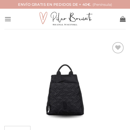
Saltar
ENVÍO GRATIS EN PEDIDOS DE + 40€.
(Península)
al
contenido
Añadir
a la
lista
de
deseos