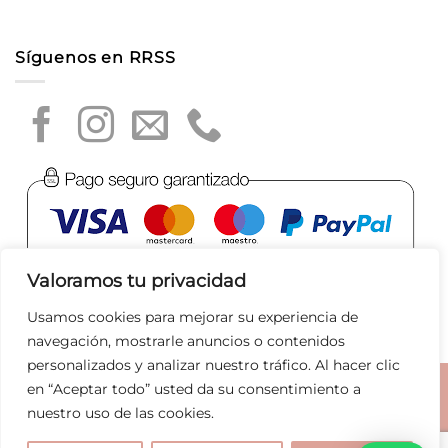
Síguenos en RRSS
Valoramos tu privacidad
Usamos cookies para mejorar su experiencia de
navegación, mostrarle anuncios o contenidos
personalizados y analizar nuestro tráfico. Al hacer clic
en “Aceptar todo” usted da su consentimiento a
Aviso legal
|
Política de privacidad
|
Política de Cookies
|
nuestro uso de las cookies.
Condiciones de compra
|
Tratamiento de datos
|