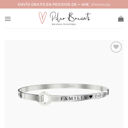
Saltar
ENVÍO GRATIS EN PEDIDOS DE + 40€.
(Península)
al
contenido
Añadir
a la
lista
de
deseos