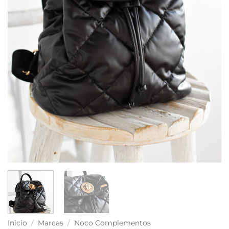
Inicio
/
Marcas
/
Noco Complementos