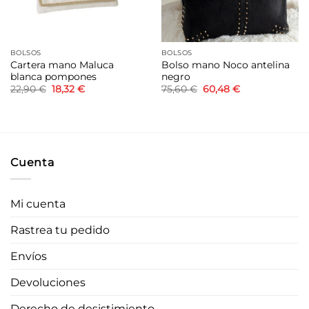
BOLSOS
BOLSOS
Cartera mano Maluca
Bolso mano Noco antelina
blanca pompones
negro
El
El
El
El
22,90
€
18,32
€
75,60
€
60,48
€
precio
precio
precio
precio
original
actual
original
actual
era:
es:
era:
es:
22,90 €.
18,32 €.
75,60 €.
60,48 €.
Cuenta
Mi cuenta
Rastrea tu pedido
Envíos
Devoluciones
Derecho de desistimiento