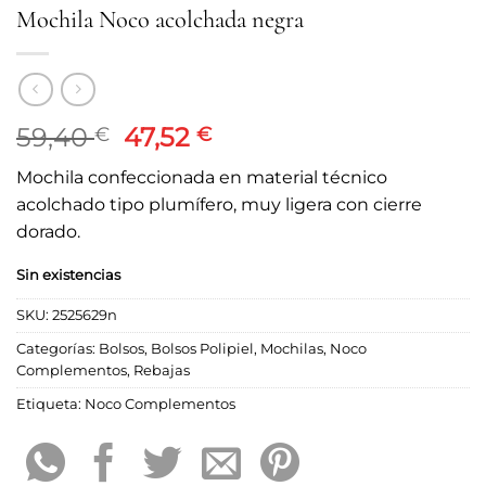
Mochila Noco acolchada negra
El
El
59,40
47,52
€
€
precio
precio
Mochila confeccionada en material técnico
original
actual
acolchado tipo plumífero, muy ligera con cierre
era:
es:
dorado.
59,40 €.
47,52 €.
Sin existencias
SKU:
2525629n
Categorías:
Bolsos
,
Bolsos Polipiel
,
Mochilas
,
Noco
Complementos
,
Rebajas
Etiqueta:
Noco Complementos