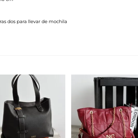
ras dos para llevar de mochila
Añadir
Aña
a la
a 
lista de
list
deseos
des