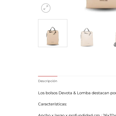
Descripción
Los bolsos Devota & Lomba destacan por
Características:
Ancho x largo x profundidad cm : 26x32