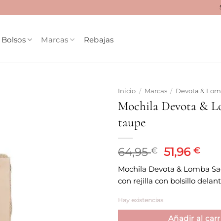
Bolsos
Marcas
Rebajas
Inicio
/
Marcas
/
Devota & Lo
Mochila Devota & L
Añadir
taupe
a la
lista
de
deseos
El
El
64,95
51,96
€
€
precio
pre
Mochila Devota & Lomba S
original
act
con rejilla con bolsillo delan
era:
es:
64,95 €.
51,9
Hay existencias
Añadir al carr