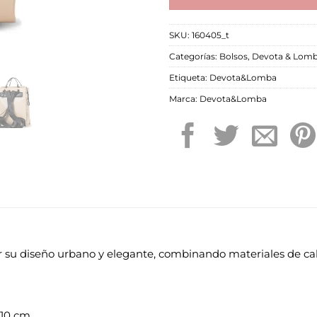
SKU:
160405_t
Categorías:
Bolsos
,
Devota & Lom
Etiqueta:
Devota&Lomba
Marca:
Devota&Lomba
 su diseño urbano y elegante, combinando materiales de c
x10 cm