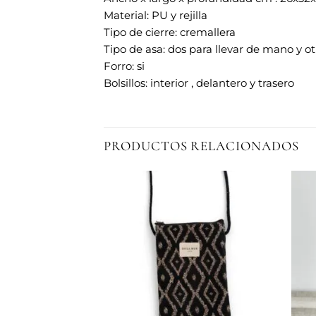
Material: PU y rejilla
Tipo de cierre: cremallera
Tipo de asa: dos para llevar de mano y ot
Forro: si
Bolsillos: interior , delantero y trasero
PRODUCTOS RELACIONADOS
Añadir
Añadir
a la
a la
lista de
lista de
deseos
deseos