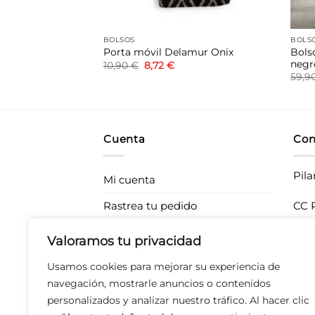
BOLSOS
BOLS
ndolera
Bols
Porta móvil Delamur Onix
ir gris
negr
El
El
10,90
€
8,72
€
precio
precio
l
59,9
original
actual
recio
era:
es:
ctual
10,90 €.
8,72 €.
s:
1,96 €.
Cuenta
Con
Pila
Mi cuenta
Rastrea tu pedido
CC P
283
Envíos
Valoramos tu privacidad
T 67
Devoluciones
Usamos cookies para mejorar su experiencia de
Derecho de desistimiento
navegación, mostrarle anuncios o contenidos
personalizados y analizar nuestro tráfico. Al hacer clic