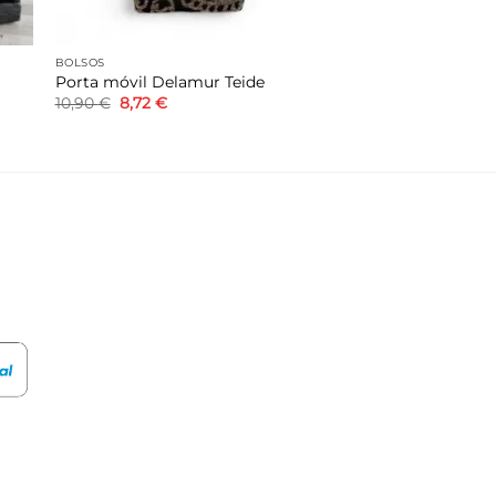
BOLSOS
Porta móvil Delamur Teide
El
El
10,90
€
8,72
€
precio
precio
original
actual
era:
es:
10,90 €.
8,72 €.