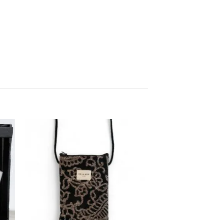
dir
Añadir
la
a la
a de
lista de
eos
deseos