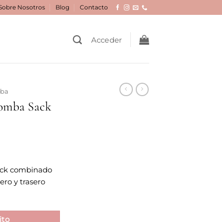
Sobre Nosotros
Blog
Contacto
Acceder
mba
omba Sack
cio
ack combinado
ual
tero y trasero
6 €.
ito