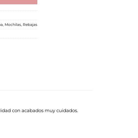
ba
,
Mochilas
,
Rebajas
alidad con acabados muy cuidados.