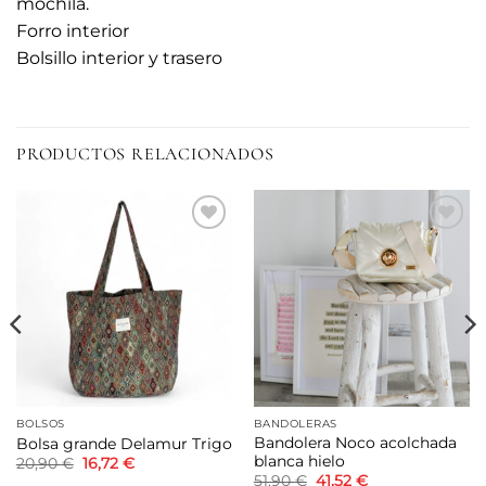
mochila.
Forro interior
Bolsillo interior y trasero
PRODUCTOS RELACIONADOS
Añadir
Añadir
a la
a la
lista de
lista de
deseos
deseos
BOLSOS
BANDOLERAS
Bandolera Noco acolchada
Bolsa grande Delamur Trigo
blanca hielo
El
El
20,90
€
16,72
€
precio
precio
El
El
51,90
€
41,52
€