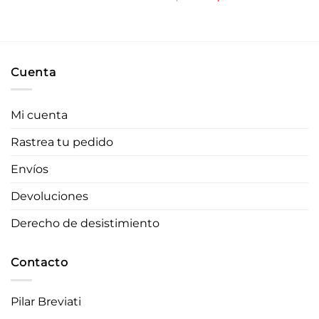
original
actual
precio
precio
era:
es:
original
actual
20,90 €.
16,72 €.
era:
es:
51,90 €.
41,52 €.
Cuenta
Mi cuenta
Rastrea tu pedido
Envíos
Devoluciones
Derecho de desistimiento
Contacto
Pilar Breviati