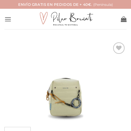
Saltar
ENVÍO GRATIS EN PEDIDOS DE + 40€.
(Península)
al
contenido
Añadir
a la
lista
de
deseos