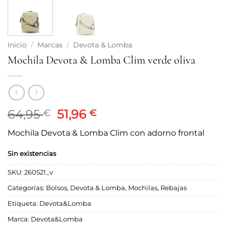
Inicio
/
Marcas
/
Devota & Lomba
Mochila Devota & Lomba Clim verde oliva
El
El
64,95
51,96
€
€
precio
precio
Mochila Devota & Lomba Clim con adorno frontal
original
actual
era:
es:
Sin existencias
64,95 €.
51,96 €.
SKU:
260521_v
Categorías:
Bolsos
,
Devota & Lomba
,
Mochilas
,
Rebajas
Etiqueta:
Devota&Lomba
Marca:
Devota&Lomba