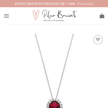
Saltar
ENVÍO GRATIS EN PEDIDOS DE + 40€.
(Península)
al
contenido
Añadir
a la
lista
de
deseos