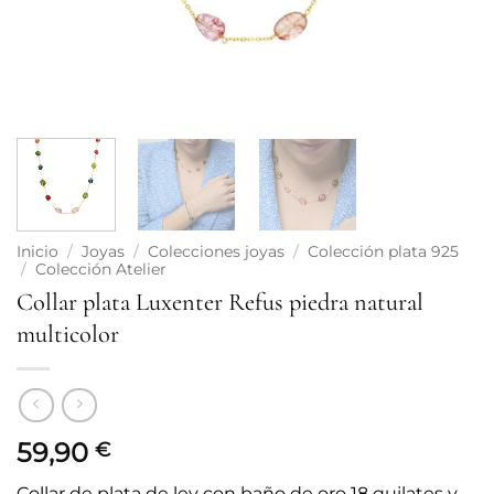
Inicio
/
Joyas
/
Colecciones joyas
/
Colección plata 925
/
Colección Atelier
Collar plata Luxenter Refus piedra natural
multicolor
59,90
€
Collar de plata de ley con baño de oro 18 quilates y