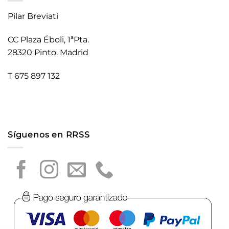
Pilar Breviati
CC Plaza Éboli, 1ªPta.
28320 Pinto. Madrid
T 675 897 132
Síguenos en RRSS