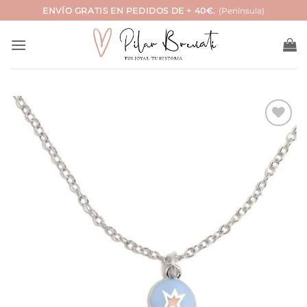
Saltar
ENVÍO GRATIS EN PEDIDOS DE + 40€.
(Península)
al
contenido
Añadir
a la
lista
de
deseos