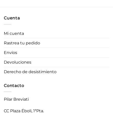
original
actual
era:
es:
65,00 €.
45,50 €.
Cuenta
Mi cuenta
Rastrea tu pedido
Envíos
Devoluciones
Derecho de desistimiento
Contacto
Pilar Breviati
CC Plaza Éboli, 1ªPta.