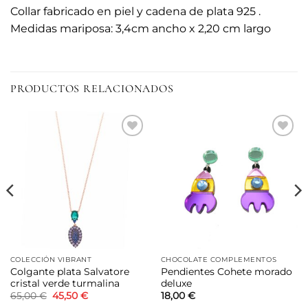
Collar fabricado en piel y cadena de plata 925 .
Medidas mariposa: 3,4cm ancho x 2,20 cm largo
PRODUCTOS RELACIONADOS
Añadir
Añadir
a la
a la
lista de
lista de
deseos
deseos
COLECCIÓN VIBRANT
CHOCOLATE COMPLEMENTOS
Colgante plata Salvatore
Pendientes Cohete morado
cristal verde turmalina
deluxe
El
El
65,00
€
45,50
€
18,00
€
precio
precio