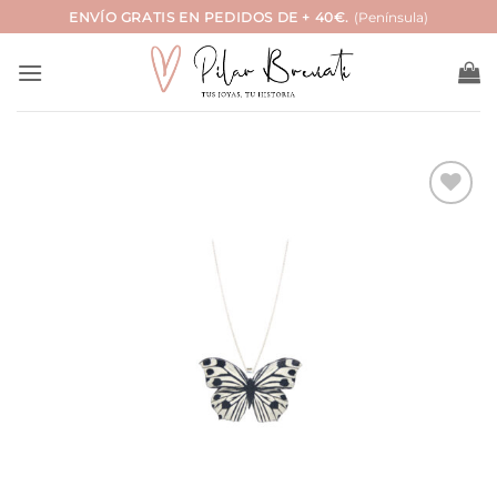
Saltar
ENVÍO GRATIS EN PEDIDOS DE + 40€.
(Península)
al
contenido
Añadir
a la
lista
de
deseos