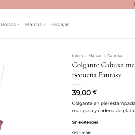
Bolsos
Marcas
Rebajas
Inicio
/
Marcas
/
Cabuxa
Colgante Cabuxa ma
Añadir
pequeña Fantasy
a la
lista
de
deseos
39,00
€
Colgante en piel estampad
mariposa y cadena de plata.
Sin existencias
SKU:
m8fc