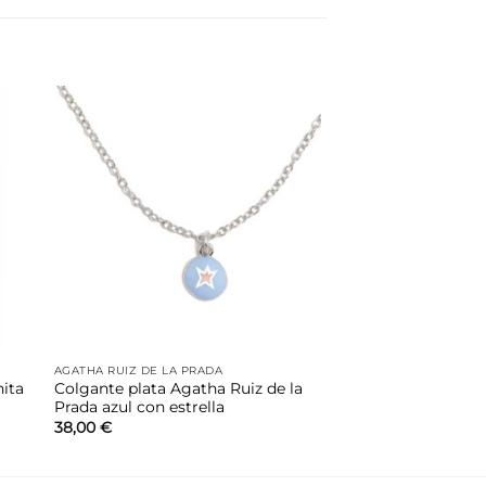
dir
Añadir
la
a la
a de
lista de
eos
deseos
AGATHA RUIZ DE LA PRADA
nita
Colgante plata Agatha Ruiz de la
Prada azul con estrella
38,00
€