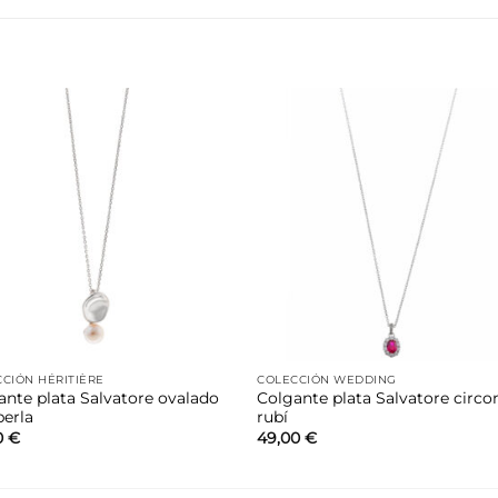
Añadir
Aña
a la
a 
lista de
list
deseos
des
CIÓN HÉRITIÈRE
COLECCIÓN WEDDING
ante plata Salvatore ovalado
Colgante plata Salvatore circo
perla
rubí
0
€
49,00
€