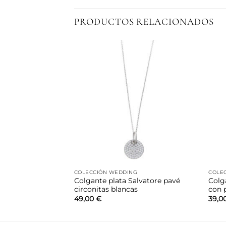
PRODUCTOS RELACIONADOS
Añadir
Añadir
a la
a la
lista de
lista de
deseos
deseos
COLECCIÓN WEDDING
COLEC
nter Dainki
Colgante plata Salvatore pavé
Colg
olor
circonitas blancas
con 
49,00
€
39,0