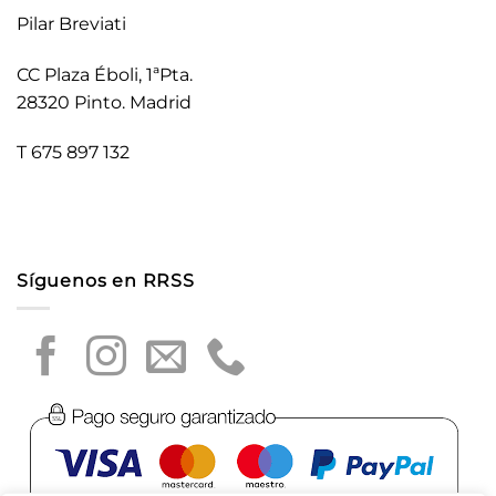
Pilar Breviati
CC Plaza Éboli, 1ªPta.
28320 Pinto. Madrid
T 675 897 132
Síguenos en RRSS