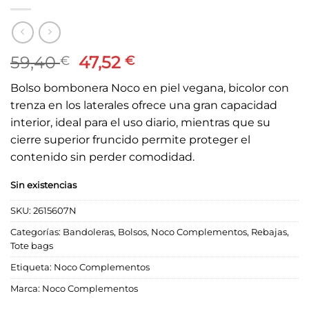
El
El
59,40
47,52
€
€
precio
precio
Bolso bombonera Noco en piel vegana, bicolor con
original
actual
trenza en los laterales ofrece una gran capacidad
era:
es:
interior, ideal para el uso diario, mientras que su
59,40 €.
47,52 €.
cierre superior fruncido permite proteger el
contenido sin perder comodidad.
Sin existencias
SKU:
2615607N
Categorías:
Bandoleras
,
Bolsos
,
Noco Complementos
,
Rebajas
,
Tote bags
Etiqueta:
Noco Complementos
Marca:
Noco Complementos