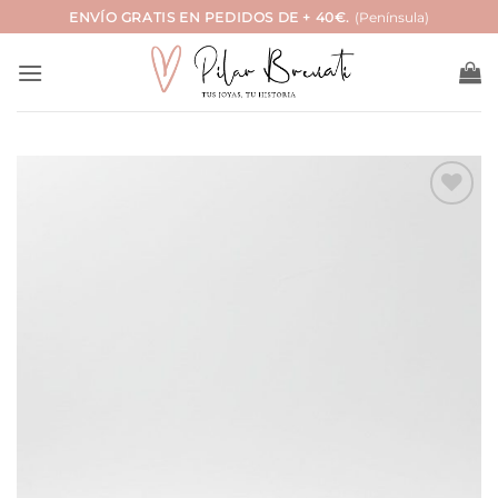
Saltar
ENVÍO GRATIS EN PEDIDOS DE + 40€.
(Península)
al
contenido
Añadir
a la
lista
de
deseos