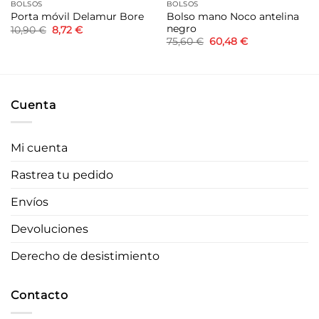
BOLSOS
BOLSOS
Bolso mano Noco antelina
Porta móvil Delamur Bore
negro
El
El
10,90
€
8,72
€
precio
precio
El
El
75,60
€
60,48
€
original
actual
precio
precio
era:
es:
original
actual
10,90 €.
8,72 €.
era:
es:
75,60 €.
60,48 €.
Cuenta
Mi cuenta
Rastrea tu pedido
Envíos
Devoluciones
Derecho de desistimiento
Contacto