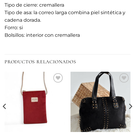
Tipo de cierre: cremallera
Tipo de asa: la correo larga combina piel sintética y
cadena dorada.
Forro: si
Bolsillos: interior con cremallera
PRODUCTOS RELACIONADOS
Añadir
Añadir
a la
a la
lista de
lista de
deseos
deseos