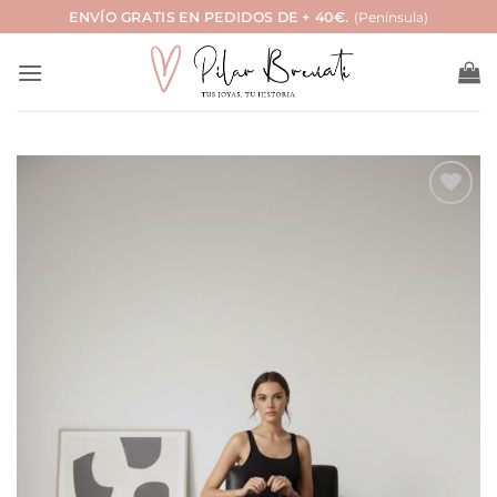
Saltar
ENVÍO GRATIS EN PEDIDOS DE + 40€.
(Península)
al
contenido
Añadir
a la
lista
de
deseos