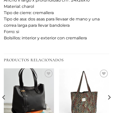
Ancho x largo x profundidad cm : 24x26x10
Material: charol
Tipo de cierre: cremallera
Tipo de asa: dos asas para llevaar de mano y una
correa larga para llevar bandolera
Forro: si
Bolsillos: interior y exterior con cremallera
PRODUCTOS RELACIONADOS
Añadir
Añadir
a la
a la
lista de
lista de
deseos
deseos