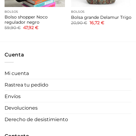
BOLSOS
BOLSOS
Bolso shopper Noco
Bolsa grande Delamur Trigo
regulador negro
El
El
20,90
€
16,72
€
precio
precio
El
El
59,90
€
47,92
€
original
actual
precio
precio
era:
es:
original
actual
20,90 €.
16,72 €.
era:
es:
59,90 €.
47,92 €.
Cuenta
Mi cuenta
Rastrea tu pedido
Envíos
Devoluciones
Derecho de desistimiento