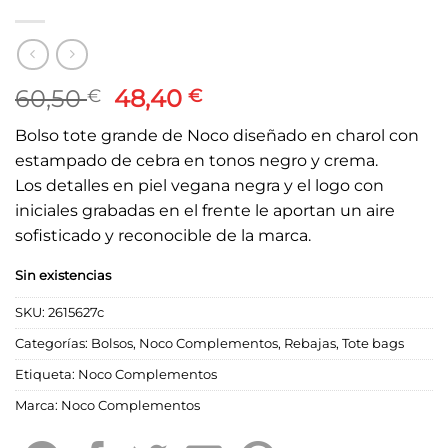
El
El
60,50
48,40
€
€
precio
precio
Bolso tote grande de Noco diseñado en charol con
original
actual
estampado de cebra en tonos negro y crema.
era:
es:
Los detalles en piel vegana negra y el logo con
60,50 €.
48,40 €.
iniciales grabadas en el frente le aportan un aire
sofisticado y reconocible de la marca.
Sin existencias
SKU:
2615627c
Categorías:
Bolsos
,
Noco Complementos
,
Rebajas
,
Tote bags
Etiqueta:
Noco Complementos
Marca:
Noco Complementos