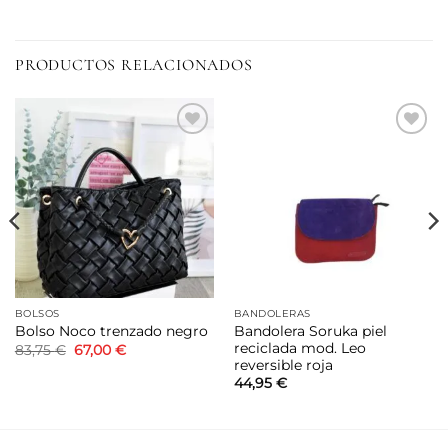
PRODUCTOS RELACIONADOS
Añadir
Añadir
a la
a la
lista de
lista de
deseos
deseos
BOLSOS
BANDOLERAS
Bandolera Soruka piel
Bolso Noco trenzado negro
reciclada mod. Leo
El
El
83,75
€
67,00
€
precio
precio
reversible roja
original
actual
44,95
€
era:
es:
83,75 €.
67,00 €.